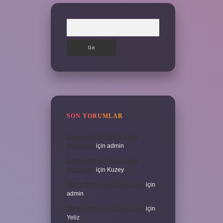
Arama
SON YORUMLAR
Çatalcanın En Güzel Köyü
Hangisidir
için
admin
Çatalcanın En Güzel Köyü
Hangisidir
için
Kuzey
Akrep Burcu Nasıl Özür Diler
için
admin
Akrep Burcu Nasıl Özür Diler
için
Yeliz