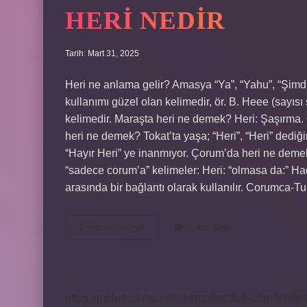
HERI NEDIR
Tarih: Mart 31, 2025
Heri ne anlama gelir? Amasya “Ya”, “Yahu”, “Şimd
kullanımı güzel olan kelimedir, ör. B. Heee (sayısı s
kelimedir. Maraşta heri ne demek? Heri: Şaşırma. C
heri ne demek? Tokat’ta yaşa; “Heri”, “Heri” dediğin
“Hayır Heri” ye inanmıyor. Çorum’da heri ne demek? 
“sadece corum’a” kelimeler: Heri: “olmasa da:” Had
arasında bir bağlantı olarak kullanılır. Corumca-
Heri
Devamını okuyun
Yorum Bırak
Nedir
https://motorkulubu.com
https://mcifuar.com.tr
http