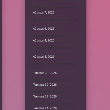
Kadınların edep yerleri neresidir ?
Ağustos 7, 2026
Bebeklerde calpol uyku yapar mı
?
Ağustos 6, 2026
Avam projesi ne demek ?
Ağustos 4, 2026
15 saniye boyunca nabız nasıl
ölçülür ?
Ağustos 3, 2026
Portakal Çiçeği Festivalinde Ne
Yenir ?
Temmuz 30, 2026
İtalyan salatasi nasıl yapılır ?
Temmuz 30, 2026
Suffragette ne demek ?
Temmuz 28, 2026
1 milyon TL kaç kilo altın eder ?
Temmuz 24, 2026