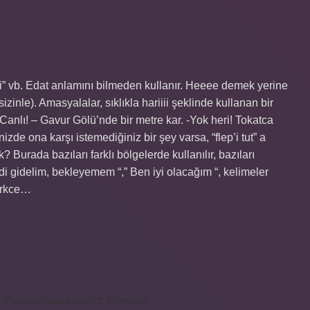
i” vb. Edat anlamını bilmeden kullanır. Heeee demek yerine
izinle). Amasyalalar, sıklıkla hariiii şeklinde kullanan bir
anlı! – Gavur Gölü’nde bir metre kar. -Yok heri! Tokatca
izde ona karşı istemediğiniz bir şey varsa, “flep’i tut” a
Burada bazıları farklı bölgelerde kullanılır, bazıları
i gidelim, bekleyemem “,” Ben iyi olacağım “, kelimeler
Turkce…
s://saytasinsaat.com.tr
Sitemap