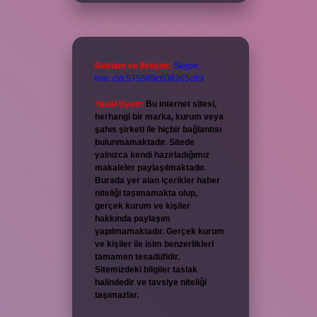
Reklam ve İletişim:
Skype:
live:.cid.575569c608265c69
Yasal Uyarı:
Bu internet sitesi,
herhangi bir marka, kurum veya
şahıs şirketi ile hiçbir bağlantısı
bulunmamaktadır. Sitede
yalnızca kendi hazırladığımız
makaleler paylaşılmaktadır.
Burada yer alan içerikler haber
niteliği taşımamakta olup,
gerçek kurum ve kişiler
hakkında paylaşım
yapılmamaktadır. Gerçek kurum
ve kişiler ile isim benzerlikleri
tamamen tesadüfidir.
Sitemizdeki bilgiler taslak
halindedir ve tavsiye niteliği
taşımazlar.