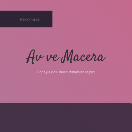
Hakkımızda
Av ve Macera
Doğayla dolu keyifli hikayeler keşfet!