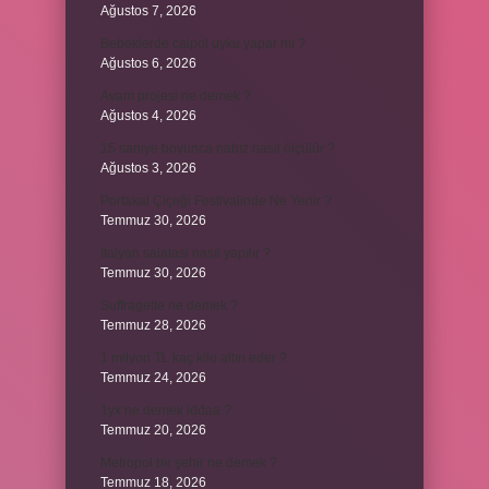
Ağustos 7, 2026
Bebeklerde calpol uyku yapar mı ?
Ağustos 6, 2026
Avam projesi ne demek ?
Ağustos 4, 2026
15 saniye boyunca nabız nasıl ölçülür ?
Ağustos 3, 2026
Portakal Çiçeği Festivalinde Ne Yenir ?
Temmuz 30, 2026
İtalyan salatasi nasıl yapılır ?
Temmuz 30, 2026
Suffragette ne demek ?
Temmuz 28, 2026
1 milyon TL kaç kilo altın eder ?
Temmuz 24, 2026
1yx ne demek iddaa ?
Temmuz 20, 2026
Metropol bir şehir ne demek ?
Temmuz 18, 2026