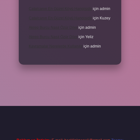
Çatalcanın En Güzel Köyü Hangisidir
için
admin
Çatalcanın En Güzel Köyü Hangisidir
için
Kuzey
Akrep Burcu Nasıl Özür Diler
için
admin
Akrep Burcu Nasıl Özür Diler
için
Yeliz
Kavramalar Nerelerde Kullanılır
için
admin