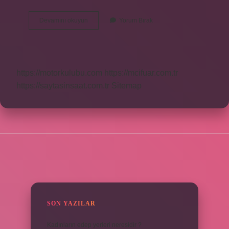
Besiyerine
Devamını okuyun
Yorum Bırak
Ekim
Nasıl
Yapılır
https://motorkulubu.com
https://mcifuar.com.tr
https://saytasinsaat.com.tr
Sitemap
SIDEBAR
SON YAZILAR
Kadınların edep yerleri neresidir ?