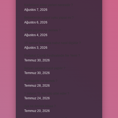
Kadınların edep yerleri neresidir ?
Ağustos 7, 2026
Bebeklerde calpol uyku yapar mı ?
Ağustos 6, 2026
Avam projesi ne demek ?
Ağustos 4, 2026
15 saniye boyunca nabız nasıl ölçülür ?
Ağustos 3, 2026
Portakal Çiçeği Festivalinde Ne Yenir ?
Temmuz 30, 2026
İtalyan salatasi nasıl yapılır ?
Temmuz 30, 2026
Suffragette ne demek ?
Temmuz 28, 2026
1 milyon TL kaç kilo altın eder ?
Temmuz 24, 2026
1yx ne demek iddaa ?
Temmuz 20, 2026