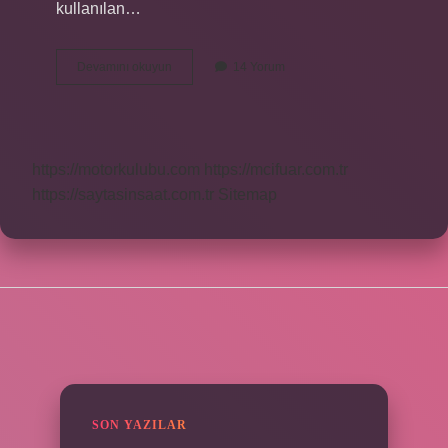
kullanılan…
Efendim
Devamını okuyun
14 Yorum
Ne
Zaman
Denir
https://motorkulubu.com
https://mcifuar.com.tr
https://saytasinsaat.com.tr
Sitemap
SIDEBAR
SON YAZILAR