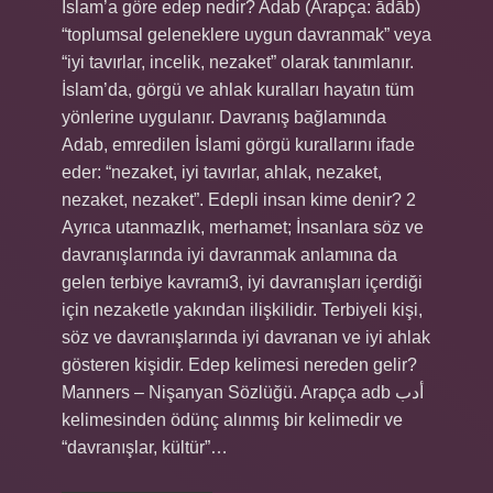
İslam’a göre edep nedir? Adab (Arapça: ādāb)
“toplumsal geleneklere uygun davranmak” veya
“iyi tavırlar, incelik, nezaket” olarak tanımlanır.
İslam’da, görgü ve ahlak kuralları hayatın tüm
yönlerine uygulanır. Davranış bağlamında
Adab, emredilen İslami görgü kurallarını ifade
eder: “nezaket, iyi tavırlar, ahlak, nezaket,
nezaket, nezaket”. Edepli insan kime denir? 2
Ayrıca utanmazlık, merhamet; İnsanlara söz ve
davranışlarında iyi davranmak anlamına da
gelen terbiye kavramı3, iyi davranışları içerdiği
için nezaketle yakından ilişkilidir. Terbiyeli kişi,
söz ve davranışlarında iyi davranan ve iyi ahlak
gösteren kişidir. Edep kelimesi nereden gelir?
Manners – Nişanyan Sözlüğü. Arapça adb أدب
kelimesinden ödünç alınmış bir kelimedir ve
“davranışlar, kültür”…