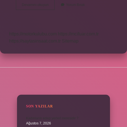
Edep
Devamını okuyun
Yorum Bırak
Kimden
Gelir
https://motorkulubu.com
https://mcifuar.com.tr
https://saytasinsaat.com.tr
Sitemap
SIDEBAR
SON YAZILAR
Kadınların edep yerleri neresidir ?
Ağustos 7, 2026