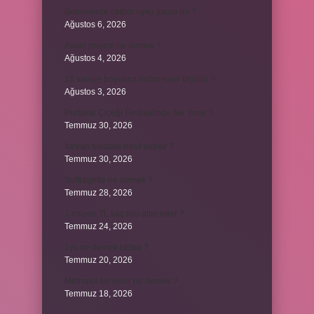
Bebeklerde calpol uyku yapar mı ?
Ağustos 6, 2026
Avam projesi ne demek ?
Ağustos 4, 2026
15 saniye boyunca nabız nasıl ölçülür ?
Ağustos 3, 2026
Portakal Çiçeği Festivalinde Ne Yenir ?
Temmuz 30, 2026
İtalyan salatasi nasıl yapılır ?
Temmuz 30, 2026
Suffragette ne demek ?
Temmuz 28, 2026
1 milyon TL kaç kilo altın eder ?
Temmuz 24, 2026
1yx ne demek iddaa ?
Temmuz 20, 2026
Metropol bir şehir ne demek ?
Temmuz 18, 2026