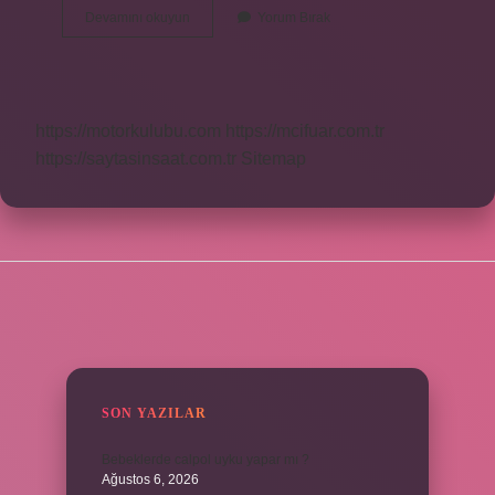
Yalancı
Devamını okuyun
Yorum Bırak
Uyku
Nedir
https://motorkulubu.com
https://mcifuar.com.tr
https://saytasinsaat.com.tr
Sitemap
SIDEBAR
SON YAZILAR
Bebeklerde calpol uyku yapar mı ?
Ağustos 6, 2026