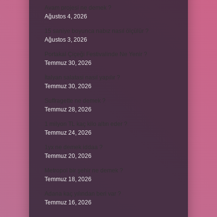
Avam projesi ne demek ?
Ağustos 4, 2026
15 saniye boyunca nabız nasıl ölçülür ?
Ağustos 3, 2026
Portakal Çiçeği Festivalinde Ne Yenir ?
Temmuz 30, 2026
İtalyan salatasi nasıl yapılır ?
Temmuz 30, 2026
Suffragette ne demek ?
Temmuz 28, 2026
1 milyon TL kaç kilo altın eder ?
Temmuz 24, 2026
1yx ne demek iddaa ?
Temmuz 20, 2026
Metropol bir şehir ne demek ?
Temmuz 18, 2026
Adana kaç yılından beri var ?
Temmuz 16, 2026