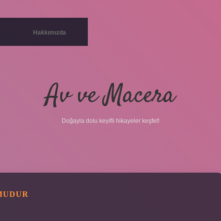
Hakkımızda
Av ve Macera
Doğayla dolu keyifli hikayeler keşfet!
MUDUR