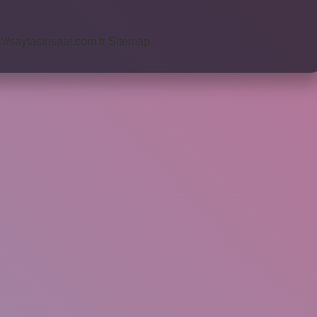
s://saytasinsaat.com.tr
Sitemap