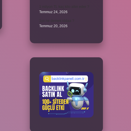
1 milyon TL kaç kilo altın eder ?
Temmuz 24, 2026
1yx ne demek iddaa ?
Temmuz 20, 2026