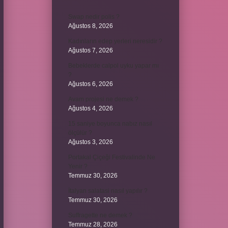
Swap nedir polis ?
Ağustos 8, 2026
Kadınların edep yerleri neresidir ?
Ağustos 7, 2026
Bebeklerde calpol uyku yapar mı
?
Ağustos 6, 2026
Avam projesi ne demek ?
Ağustos 4, 2026
15 saniye boyunca nabız nasıl
ölçülür ?
Ağustos 3, 2026
Portakal Çiçeği Festivalinde Ne
Yenir ?
Temmuz 30, 2026
İtalyan salatasi nasıl yapılır ?
Temmuz 30, 2026
Suffragette ne demek ?
Temmuz 28, 2026