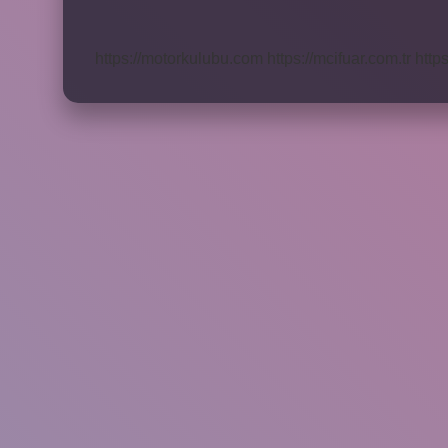
Hangi
Ülke
Var
https://motorkulubu.com
https://mcifuar.com.tr
http