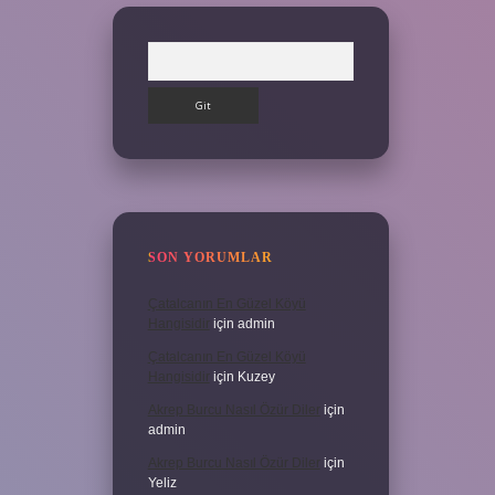
Arama
SON YORUMLAR
Çatalcanın En Güzel Köyü
Hangisidir
için
admin
Çatalcanın En Güzel Köyü
Hangisidir
için
Kuzey
Akrep Burcu Nasıl Özür Diler
için
admin
Akrep Burcu Nasıl Özür Diler
için
Yeliz