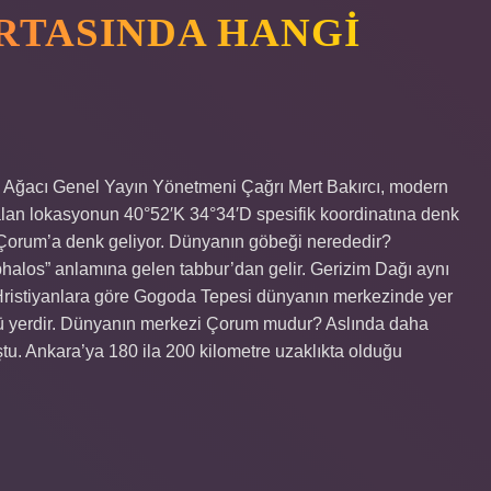
RTASINDA HANGI
im Ağacı Genel Yayın Yönetmeni Çağrı Mert Bakırcı, modern
lan lokasyonun 40°52′K 34°34′D spesifik koordinatına denk
il Çorum’a denk geliyor. Dünyanın göbeği nerededir?
mphalos” anlamına gelen tabbur’dan gelir. Gerizim Dağı aynı
 Hristiyanlara göre Gogoda Tepesi dünyanın merkezinde yer
ğü yerdir. Dünyanın merkezi Çorum mudur? Aslında daha
u. Ankara’ya 180 ila 200 kilometre uzaklıkta olduğu