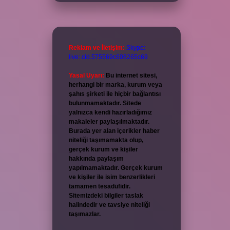
Reklam ve İletişim:
Skype:
live:.cid.575569c608265c69
Yasal Uyarı:
Bu internet sitesi,
herhangi bir marka, kurum veya
şahıs şirketi ile hiçbir bağlantısı
bulunmamaktadır. Sitede
yalnızca kendi hazırladığımız
makaleler paylaşılmaktadır.
Burada yer alan içerikler haber
niteliği taşımamakta olup,
gerçek kurum ve kişiler
hakkında paylaşım
yapılmamaktadır. Gerçek kurum
ve kişiler ile isim benzerlikleri
tamamen tesadüfidir.
Sitemizdeki bilgiler taslak
halindedir ve tavsiye niteliği
taşımazlar.