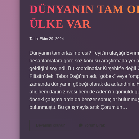
DÜNYANIN TAM O
ÜLKE VAR
Tarih: Ekim 29, 2024
Dünyanın tam ortası neresi? Teyit’in ulaştığı Evr
hesaplamalara göre söz konusu araştırmada yer a
geldiğini söyledi. Bu koordinatlar Kırşehir’e değ
Filistin’deki Tabor Dağı’nın adı, “göbek” veya “o
zamanda dünyanın göbeği olarak da adlandırılır.
alır, hem dağın zirvesi hem de Adem’in gömüldü
önceki çalışmalarda da benzer sonuçlar bulunmuşt
bulunmuştu. Bu çalışmayla artık Çorum’un…
Dünyanın
Devamını okuyun
Yorum Bırak
Tam
Ortasında