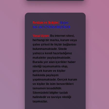
Reklam ve İletişim:
Skype:
live:.cid.575569c608265c69
Yasal Uyarı:
Bu internet sitesi,
herhangi bir marka, kurum veya
şahıs şirketi ile hiçbir bağlantısı
bulunmamaktadır. Sitede
yalnızca kendi hazırladığımız
makaleler paylaşılmaktadır.
Burada yer alan içerikler haber
niteliği taşımamakta olup,
gerçek kurum ve kişiler
hakkında paylaşım
yapılmamaktadır. Gerçek kurum
ve kişiler ile isim benzerlikleri
tamamen tesadüfidir.
Sitemizdeki bilgiler taslak
halindedir ve tavsiye niteliği
taşımazlar.