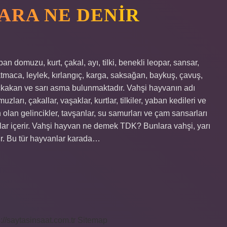
ARA NE DENIR
 domuzu, kurt, çakal, ayı, tilki, benekli leopar, sansar,
atmaca, leylek, kırlangıç, karga, saksağan, baykuş, çavuş,
ğaçkakan ve sarı asma bulunmaktadır. Vahşi hayvanın adı
ları, çakallar, vaşaklar, kurtlar, tilkiler, yaban kedileri ve
 olan gelincikler, tavşanlar, su samurları ve çam sansarları
calar içerir. Vahşi hayvan ne demek TDK? Bunlara vahşi, yarı
dir. Bu tür hayvanlar karada…
s://saytasinsaat.com.tr
Sitemap