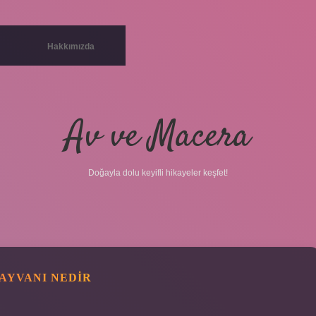
Hakkımızda
Av ve Macera
Doğayla dolu keyifli hikayeler keşfet!
AYVANI NEDIR