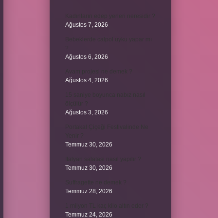
Kadınların edep yerleri neresidir ?
Ağustos 7, 2026
Bebeklerde calpol uyku yapar mı
?
Ağustos 6, 2026
Avam projesi ne demek ?
Ağustos 4, 2026
15 saniye boyunca nabız nasıl
ölçülür ?
Ağustos 3, 2026
Portakal Çiçeği Festivalinde Ne
Yenir ?
Temmuz 30, 2026
İtalyan salatasi nasıl yapılır ?
Temmuz 30, 2026
Suffragette ne demek ?
Temmuz 28, 2026
1 milyon TL kaç kilo altın eder ?
Temmuz 24, 2026