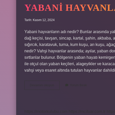
YABANI HAYVANL
Tarih: Kasım 12, 2024
Yabani hayvanların adı nedir? Bunlar arasında yaban
dağ keçisi, tavşan, sincap, kartal, şahin, akbaba, 
sığırcık, karatavuk, turna, kum kuşu, arı kuşu, a
nedir? Vahşi hayvanlar arasında; ayılar, yaban domuz
sırtlanlar bulunur. Bölgenin yaban hayatı kemirgen
ile otçul olan yaban keçileri, alageyikler ve kara
vahşi veya esaret altında tutulan hayvanlar dahil
Yabani
Devamını okuyun
Yorum Bırak
Hayvanlara
Ne
Denir
https://motorkulubu.com
https://mcifuar.com.tr
http