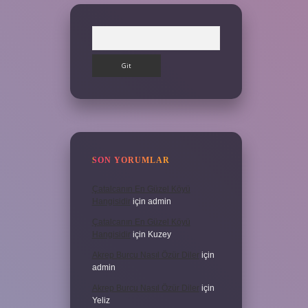
Arama
SON YORUMLAR
Çatalcanın En Güzel Köyü
Hangisidir
için
admin
Çatalcanın En Güzel Köyü
Hangisidir
için
Kuzey
Akrep Burcu Nasıl Özür Diler
için
admin
Akrep Burcu Nasıl Özür Diler
için
Yeliz