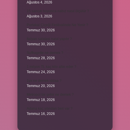
Ağustos 4, 2026
15 saniye boyunca nabız nasıl ölçülür ?
Ağustos 3, 2026
Portakal Çiçeği Festivalinde Ne Yenir ?
Temmuz 30, 2026
İtalyan salatasi nasıl yapılır ?
Temmuz 30, 2026
Suffragette ne demek ?
Temmuz 28, 2026
1 milyon TL kaç kilo altın eder ?
Temmuz 24, 2026
1yx ne demek iddaa ?
Temmuz 20, 2026
Metropol bir şehir ne demek ?
Temmuz 18, 2026
Adana kaç yılından beri var ?
Temmuz 16, 2026