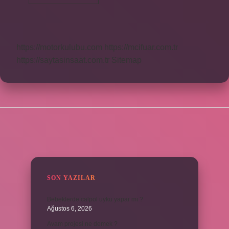
Hemen
Sonra
Kaç
Kilo
Verilir
https://motorkulubu.com
https://mcifuar.com.tr
https://saytasinsaat.com.tr
Sitemap
SIDEBAR
SON YAZILAR
Bebeklerde calpol uyku yapar mı ?
Ağustos 6, 2026
Avam projesi ne demek ?