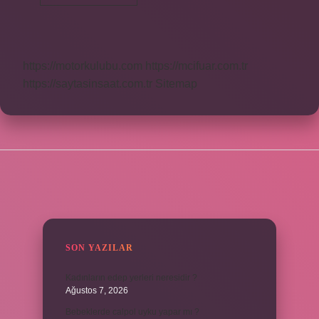
Hemen
Sonra
Kaç
Kilo
Verilir
https://motorkulubu.com
https://mcifuar.com.tr
https://saytasinsaat.com.tr
Sitemap
SIDEBAR
SON YAZILAR
Kadınların edep yerleri neresidir ?
Ağustos 7, 2026
Bebeklerde calpol uyku yapar mı ?