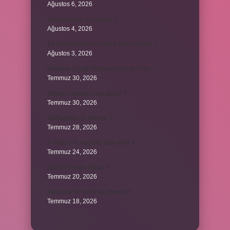
Ağustos 6, 2026
Avam projesi ne demek ?
Ağustos 4, 2026
15 saniye boyunca nabız nasıl ölçülür ?
Ağustos 3, 2026
Portakal Çiçeği Festivalinde Ne Yenir ?
Temmuz 30, 2026
İtalyan salatasi nasıl yapılır ?
Temmuz 30, 2026
Suffragette ne demek ?
Temmuz 28, 2026
1 milyon TL kaç kilo altın eder ?
Temmuz 24, 2026
1yx ne demek iddaa ?
Temmuz 20, 2026
Metropol bir şehir ne demek ?
Temmuz 18, 2026