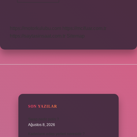
Hemen
Sonra
Kaç
Kilo
Verilir
https://motorkulubu.com
https://mcifuar.com.tr
https://saytasinsaat.com.tr
Sitemap
SIDEBAR
SON YAZILAR
Swap nedir polis ?
Ağustos 8, 2026
Kadınların edep yerleri neresidir ?