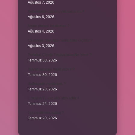
Ağustos 7, 2026
Bebeklerde calpol uyku yapar mı ?
Ağustos 6, 2026
Avam projesi ne demek ?
Ağustos 4, 2026
15 saniye boyunca nabız nasıl ölçülür ?
Ağustos 3, 2026
Portakal Çiçeği Festivalinde Ne Yenir ?
Temmuz 30, 2026
İtalyan salatasi nasıl yapılır ?
Temmuz 30, 2026
Suffragette ne demek ?
Temmuz 28, 2026
1 milyon TL kaç kilo altın eder ?
Temmuz 24, 2026
1yx ne demek iddaa ?
Temmuz 20, 2026