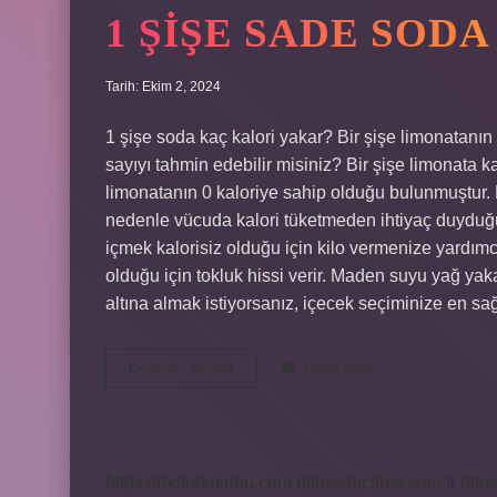
1 ŞIŞE SADE SOD
Tarih: Ekim 2, 2024
1 şişe soda kaç kalori yakar? Bir şişe limonatanın
sayıyı tahmin edebilir misiniz? Bir şişe limonata k
limonatanın 0 kaloriye sahip olduğu bulunmuştur. Di
nedenle vücuda kalori tüketmeden ihtiyaç duyduğu m
içmek kalorisiz olduğu için kilo vermenize yardımcı
olduğu için tokluk hissi verir. Maden suyu yağ ya
altına almak istiyorsanız, içecek seçiminize en s
1
Devamını okuyun
Yorum Bırak
Şişe
Sade
Soda
Kaç
Kalori
https://motorkulubu.com
https://mcifuar.com.tr
http