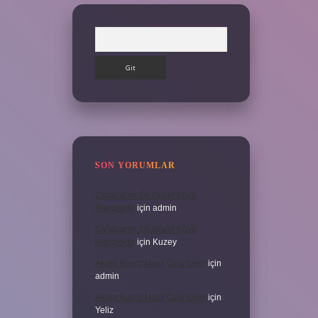
Arama
SON YORUMLAR
Çatalcanın En Güzel Köyü
Hangisidir
için
admin
Çatalcanın En Güzel Köyü
Hangisidir
için
Kuzey
Akrep Burcu Nasıl Özür Diler
için
admin
Akrep Burcu Nasıl Özür Diler
için
Yeliz