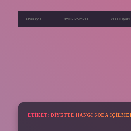
Anasayfa
Gizlilik Politikası
Yasal Uyarı
ETIKET:
DIYETTE HANGI SODA IÇILME