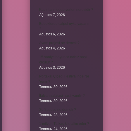
Kadınların edep yerleri neresidir ?
Ağustos 7, 2026
Bebeklerde calpol uyku yapar mı
?
Ağustos 6, 2026
Avam projesi ne demek ?
Ağustos 4, 2026
15 saniye boyunca nabız nasıl
ölçülür ?
Ağustos 3, 2026
Portakal Çiçeği Festivalinde Ne
Yenir ?
Temmuz 30, 2026
İtalyan salatasi nasıl yapılır ?
Temmuz 30, 2026
Suffragette ne demek ?
Temmuz 28, 2026
1 milyon TL kaç kilo altın eder ?
Temmuz 24, 2026