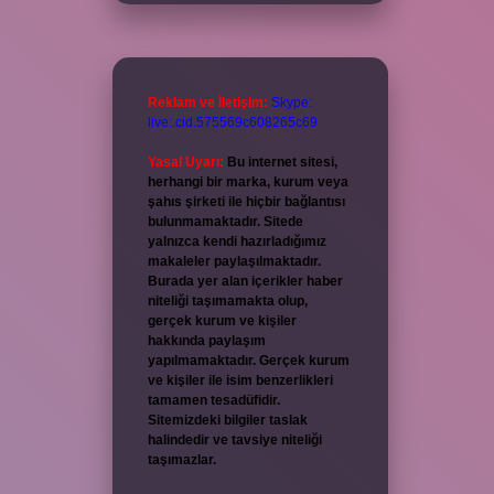
Reklam ve İletişim:
Skype:
live:.cid.575569c608265c69
Yasal Uyarı:
Bu internet sitesi,
herhangi bir marka, kurum veya
şahıs şirketi ile hiçbir bağlantısı
bulunmamaktadır. Sitede
yalnızca kendi hazırladığımız
makaleler paylaşılmaktadır.
Burada yer alan içerikler haber
niteliği taşımamakta olup,
gerçek kurum ve kişiler
hakkında paylaşım
yapılmamaktadır. Gerçek kurum
ve kişiler ile isim benzerlikleri
tamamen tesadüfidir.
Sitemizdeki bilgiler taslak
halindedir ve tavsiye niteliği
taşımazlar.