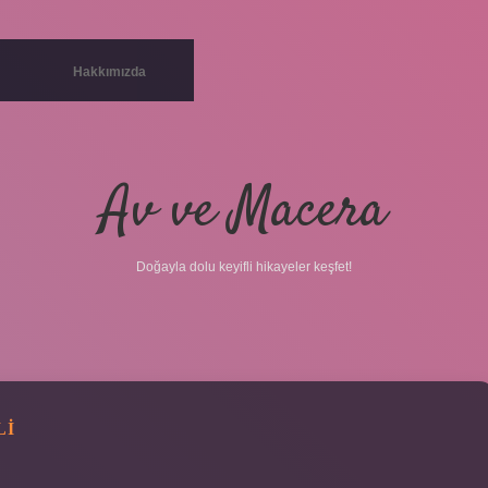
Hakkımızda
Av ve Macera
Doğayla dolu keyifli hikayeler keşfet!
LI