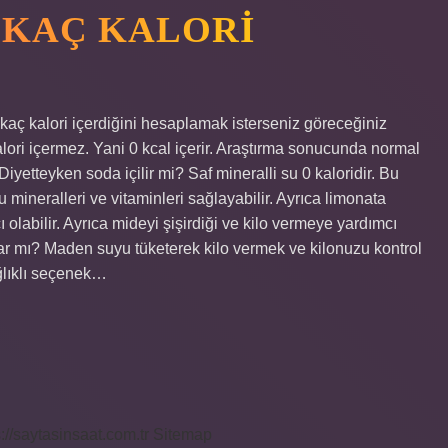
A KAÇ KALORI
 kaç kalori içerdiğini hesaplamak isterseniz göreceğiniz
alori içermez. Yani 0 kcal içerir. Araştırma sonucunda normal
yetteyken soda içilir mi? Saf mineralli su 0 kaloridir. Bu
ineralleri ve vitaminleri sağlayabilir. Ayrıca limonata
 olabilir. Ayrıca mideyi şişirdiği ve kilo vermeye yardımcı
kar mı? Maden suyu tüketerek kilo vermek ve kilonuzu kontrol
ağlıklı seçenek…
s://saytasinsaat.com.tr
Sitemap