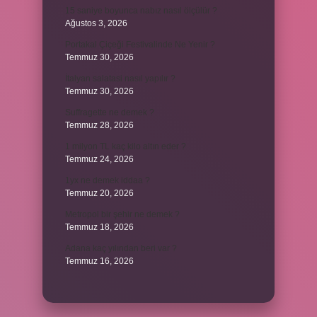
15 saniye boyunca nabız nasıl ölçülür ?
Ağustos 3, 2026
Portakal Çiçeği Festivalinde Ne Yenir ?
Temmuz 30, 2026
İtalyan salatasi nasıl yapılır ?
Temmuz 30, 2026
Suffragette ne demek ?
Temmuz 28, 2026
1 milyon TL kaç kilo altın eder ?
Temmuz 24, 2026
1yx ne demek iddaa ?
Temmuz 20, 2026
Metropol bir şehir ne demek ?
Temmuz 18, 2026
Adana kaç yılından beri var ?
Temmuz 16, 2026