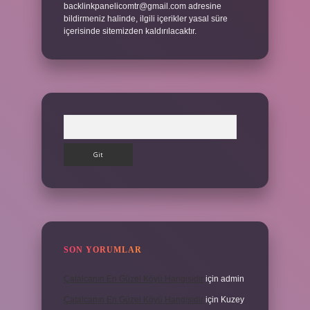
backlinkpanelicomtr@gmail.com
adresine
bildirmeniz halinde, ilgili içerikler yasal süre
içerisinde sitemizden kaldırılacaktır.
Arama
SON YORUMLAR
Çatalcanın En Güzel Köyü Hangisidir
için
admin
Çatalcanın En Güzel Köyü Hangisidir
için
Kuzey