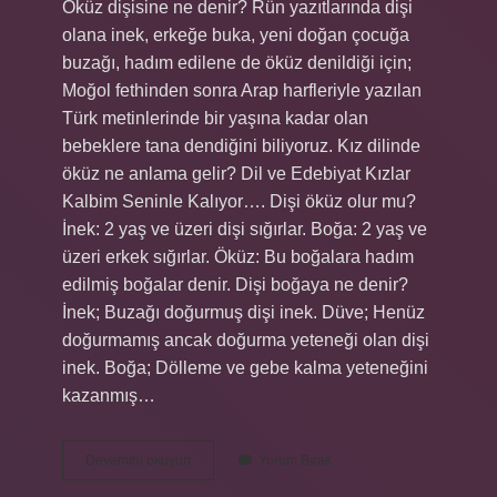
Öküz dişisine ne denir? Rün yazıtlarında dişi
olana inek, erkeğe buka, yeni doğan çocuğa
buzağı, hadım edilene de öküz denildiği için;
Moğol fethinden sonra Arap harfleriyle yazılan
Türk metinlerinde bir yaşına kadar olan
bebeklere tana dendiğini biliyoruz. Kız dilinde
öküz ne anlama gelir? Dil ve Edebiyat Kızlar
Kalbim Seninle Kalıyor…. Dişi öküz olur mu?
İnek: 2 yaş ve üzeri dişi sığırlar. Boğa: 2 yaş ve
üzeri erkek sığırlar. Öküz: Bu boğalara hadım
edilmiş boğalar denir. Dişi boğaya ne denir?
İnek; Buzağı doğurmuş dişi inek. Düve; Henüz
doğurmamış ancak doğurma yeteneği olan dişi
inek. Boğa; Dölleme ve gebe kalma yeteneğini
kazanmış…
Dişi
Devamını okuyun
Yorum Bırak
Öküz