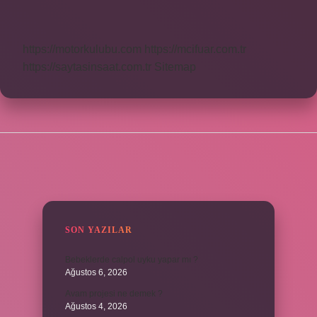
Ne
Demek
https://motorkulubu.com
https://mcifuar.com.tr
https://saytasinsaat.com.tr
Sitemap
SIDEBAR
SON YAZILAR
Bebeklerde calpol uyku yapar mı ?
Ağustos 6, 2026
Avam projesi ne demek ?
Ağustos 4, 2026