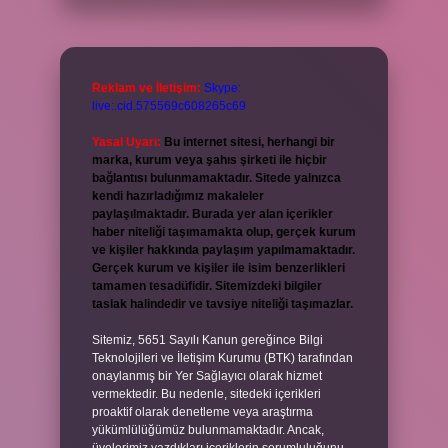
Reklam ve İletişim:
Skype:
live:.cid.575569c608265c69
Yasal Uyarı:
Bu internet sitesi, herhangi bir
marka, kurum veya şahıs şirketi ile hiçbir
bağlantısı bulunmamaktadır. Sitede yalnızca
kendi hazırladığımız makaleler
paylaşılmaktadır. Burada yer alan içerikler
haber niteliği taşımamakta olup, gerçek kurum
ve kişiler hakkında paylaşım yapılmamaktadır.
Gerçek kurum ve kişiler ile isim benzerlikleri
tamamen tesadüfidir. Sitemizdeki bilgiler
taslak halindedir ve tavsiye niteliği taşımazlar.
Sitemiz, 5651 Sayılı Kanun gereğince Bilgi
Teknolojileri ve İletişim Kurumu (BTK) tarafından
onaylanmış bir Yer Sağlayıcı olarak hizmet
vermektedir. Bu nedenle, sitedeki içerikleri
proaktif olarak denetleme veya araştırma
yükümlülüğümüz bulunmamaktadır. Ancak,