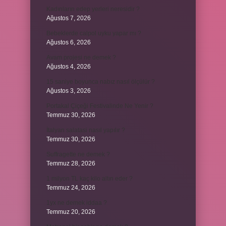
Kadınların edep yerleri neresidir ?
Ağustos 7, 2026
Bebeklerde calpol uyku yapar mı ?
Ağustos 6, 2026
Avam projesi ne demek ?
Ağustos 4, 2026
15 saniye boyunca nabız nasıl ölçülür ?
Ağustos 3, 2026
Portakal Çiçeği Festivalinde Ne Yenir ?
Temmuz 30, 2026
İtalyan salatasi nasıl yapılır ?
Temmuz 30, 2026
Suffragette ne demek ?
Temmuz 28, 2026
1 milyon TL kaç kilo altın eder ?
Temmuz 24, 2026
1yx ne demek iddaa ?
Temmuz 20, 2026