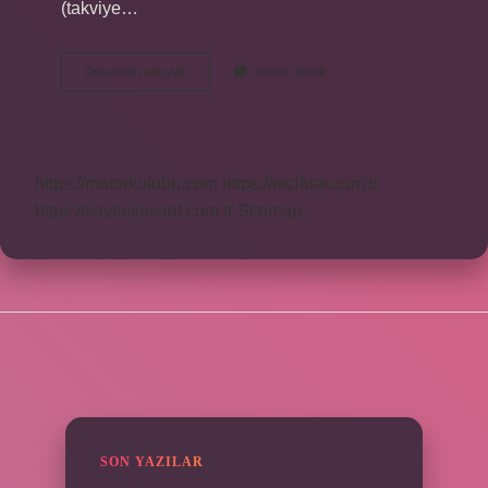
(takviye…
Bariyerli
Devamını okuyun
Yorum Bırak
Boru
Ne
Demek
https://motorkulubu.com
https://mcifuar.com.tr
https://saytasinsaat.com.tr
Sitemap
SIDEBAR
SON YAZILAR