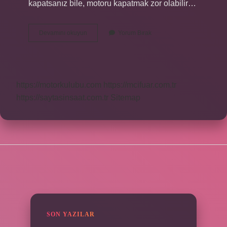
kapatsanız bile, motoru kapatmak zor olabilir…
Motor
Devamını okuyun
Yorum Bırak
Ambeleye
Neden
Kalkar
https://motorkulubu.com
https://mcifuar.com.tr
https://saytasinsaat.com.tr
Sitemap
SIDEBAR
SON YAZILAR