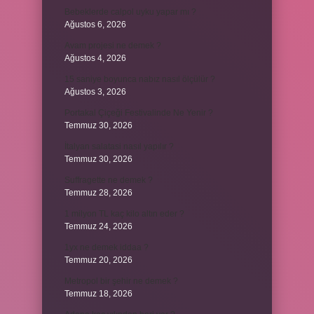
Bebeklerde calpol uyku yapar mı ?
Ağustos 6, 2026
Avam projesi ne demek ?
Ağustos 4, 2026
15 saniye boyunca nabız nasıl ölçülür ?
Ağustos 3, 2026
Portakal Çiçeği Festivalinde Ne Yenir ?
Temmuz 30, 2026
İtalyan salatasi nasıl yapılır ?
Temmuz 30, 2026
Suffragette ne demek ?
Temmuz 28, 2026
1 milyon TL kaç kilo altın eder ?
Temmuz 24, 2026
1yx ne demek iddaa ?
Temmuz 20, 2026
Metropol bir şehir ne demek ?
Temmuz 18, 2026