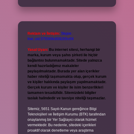
Reklam ve İletişim:
Skype:
live:.cid.575569c608265c69
Yasal Uyarı:
Bu internet sitesi, herhangi bir
marka, kurum veya şahıs şirketi ile hiçbir
bağlantısı bulunmamaktadır. Sitede yalnızca
kendi hazırladığımız makaleler
paylaşılmaktadır. Burada yer alan içerikler
haber niteliği taşımamakta olup, gerçek kurum
ve kişiler hakkında paylaşım yapılmamaktadır.
Gerçek kurum ve kişiler ile isim benzerlikleri
tamamen tesadüfidir. Sitemizdeki bilgiler
taslak halindedir ve tavsiye niteliği taşımazlar.
Sitemiz, 5651 Sayılı Kanun gereğince Bilgi
Teknolojileri ve İletişim Kurumu (BTK) tarafından
onaylanmış bir Yer Sağlayıcı olarak hizmet
vermektedir. Bu nedenle, sitedeki içerikleri
proaktif olarak denetleme veya araştırma