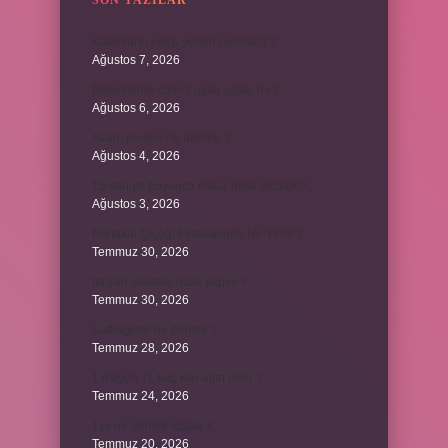
SON YAZILAR
Kadınların edep yerleri neresidir ?
Ağustos 7, 2026
Bebeklerde calpol uyku yapar mı ?
Ağustos 6, 2026
Avam projesi ne demek ?
Ağustos 4, 2026
15 saniye boyunca nabız nasıl ölçülür ?
Ağustos 3, 2026
Portakal Çiçeği Festivalinde Ne Yenir ?
Temmuz 30, 2026
İtalyan salatasi nasıl yapılır ?
Temmuz 30, 2026
Suffragette ne demek ?
Temmuz 28, 2026
1 milyon TL kaç kilo altın eder ?
Temmuz 24, 2026
1yx ne demek iddaa ?
Temmuz 20, 2026