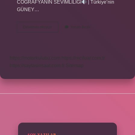
COĞRAFYANIN SEVİMLİLİĞİ
| Türkiye’nin
GÜNEY…
Dağların
Devamını okuyun
Yorum Bırak
Güneş
Gören
Tarafına
Ne
Denir
https://motorkulubu.com
https://mcifuar.com.tr
https://saytasinsaat.com.tr
Sitemap
SIDEBAR