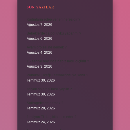
SON YAZILAR
Kadınların edep yerleri neresidir ?
Ağustos 7, 2026
Bebeklerde calpol uyku yapar mı ?
Ağustos 6, 2026
Avam projesi ne demek ?
Ağustos 4, 2026
15 saniye boyunca nabız nasıl ölçülür ?
Ağustos 3, 2026
Portakal Çiçeği Festivalinde Ne Yenir ?
Temmuz 30, 2026
İtalyan salatasi nasıl yapılır ?
Temmuz 30, 2026
Suffragette ne demek ?
Temmuz 28, 2026
1 milyon TL kaç kilo altın eder ?
Temmuz 24, 2026