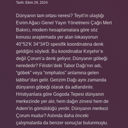
Tarih: Ekim 29, 2024
Dünyanın tam ortası neresi? Teyit’in ulaştığı
Evrim Ağacı Genel Yayın Yönetmeni Çağrı Mert
Bakırcı, modern hesaplamalara göre söz
konusu araştırmada yer alan lokasyonun
40°52′K 34°34′D spesifik koordinatına denk
geldiğini söyledi. Bu koordinatlar Kırşehir’e
değil Çorum’a denk geliyor. Dünyanın göbeği
nerededir? Filistin’deki Tabor Dağı’nın adı,
“göbek” veya “omphalos” anlamına gelen
tabbur’dan gelir. Gerizim Dağı aynı zamanda
dünyanın göbeği olarak da adlandırılır.
Hristiyanlara göre Gogoda Tepesi dünyanın
merkezinde yer alır, hem dağın zirvesi hem de
Adem’in gömüldüğü yerdir. Dünyanın merkezi
Çorum mudur? Aslında daha önceki
çalışmalarda da benzer sonuçlar bulunmuştu.