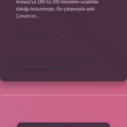
Ankara’ya 180 ila 200 kilometre uzaklıkta
olduğu bulunmuştu. Bu çalışmayla artık
Çorum’un…
Dünyanın
Devamını okuyun
Yorum Bırak
Tam
Ortasında
Hangi
Ülke
Var
https://motorkulubu.com
https://mcifuar.com.tr
https://saytasinsaat.com.tr
Sitemap
SIDEBAR