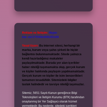
Reklam ve İletişim:
Skype:
live:.cid.575569c608265c69
Yasal Uyarı:
Bu internet sitesi, herhangi bir
marka, kurum veya şahıs şirketi ile hiçbir
bağlantısı bulunmamaktadır. Sitede yalnızca
kendi hazırladığımız makaleler
paylaşılmaktadır. Burada yer alan içerikler
haber niteliği taşımamakta olup, gerçek kurum
ve kişiler hakkında paylaşım yapılmamaktadır.
Gerçek kurum ve kişiler ile isim benzerlikleri
tamamen tesadüfidir. Sitemizdeki bilgiler
taslak halindedir ve tavsiye niteliği taşımazlar.
Sitemiz, 5651 Sayılı Kanun gereğince Bilgi
Teknolojileri ve İletişim Kurumu (BTK) tarafından
onaylanmış bir Yer Sağlayıcı olarak hizmet
vermektedir. Bu nedenle, sitedeki içerikleri