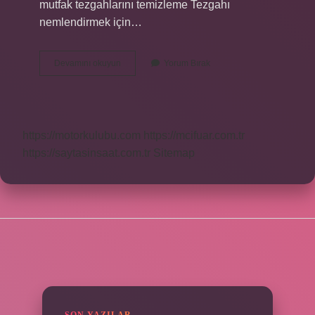
mutfak tezgahlarını temizleme Tezgahı
nemlendirmek için…
Mutfak
Devamını okuyun
Yorum Bırak
Dolabındaki
Yağlar
Nasıl
Çözülür
https://motorkulubu.com
https://mcifuar.com.tr
https://saytasinsaat.com.tr
Sitemap
SIDEBAR