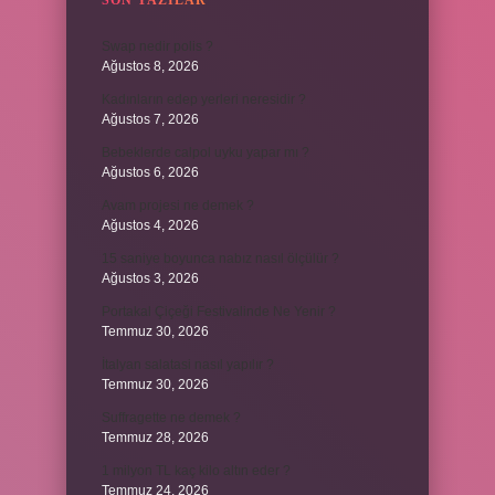
SON YAZILAR
Swap nedir polis ?
Ağustos 8, 2026
Kadınların edep yerleri neresidir ?
Ağustos 7, 2026
Bebeklerde calpol uyku yapar mı ?
Ağustos 6, 2026
Avam projesi ne demek ?
Ağustos 4, 2026
15 saniye boyunca nabız nasıl ölçülür ?
Ağustos 3, 2026
Portakal Çiçeği Festivalinde Ne Yenir ?
Temmuz 30, 2026
İtalyan salatasi nasıl yapılır ?
Temmuz 30, 2026
Suffragette ne demek ?
Temmuz 28, 2026
1 milyon TL kaç kilo altın eder ?
Temmuz 24, 2026