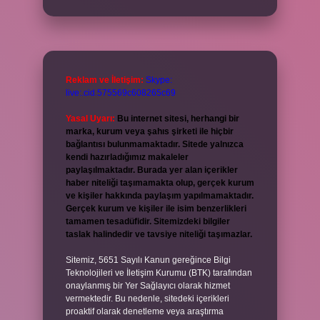
Reklam ve İletişim:
Skype:
live:.cid.575569c608265c69
Yasal Uyarı:
Bu internet sitesi, herhangi bir
marka, kurum veya şahıs şirketi ile hiçbir
bağlantısı bulunmamaktadır. Sitede yalnızca
kendi hazırladığımız makaleler
paylaşılmaktadır. Burada yer alan içerikler
haber niteliği taşımamakta olup, gerçek kurum
ve kişiler hakkında paylaşım yapılmamaktadır.
Gerçek kurum ve kişiler ile isim benzerlikleri
tamamen tesadüfidir. Sitemizdeki bilgiler
taslak halindedir ve tavsiye niteliği taşımazlar.
Sitemiz, 5651 Sayılı Kanun gereğince Bilgi
Teknolojileri ve İletişim Kurumu (BTK) tarafından
onaylanmış bir Yer Sağlayıcı olarak hizmet
vermektedir. Bu nedenle, sitedeki içerikleri
proaktif olarak denetleme veya araştırma