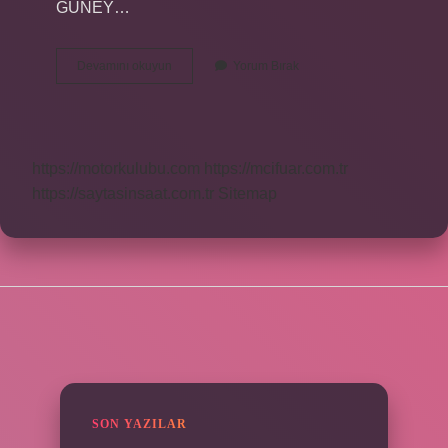
GÜNEY…
Dağların
Devamını okuyun
Yorum Bırak
Güneş
Gören
Tarafına
Ne
Denir
https://motorkulubu.com
https://mcifuar.com.tr
https://saytasinsaat.com.tr
Sitemap
SIDEBAR
SON YAZILAR