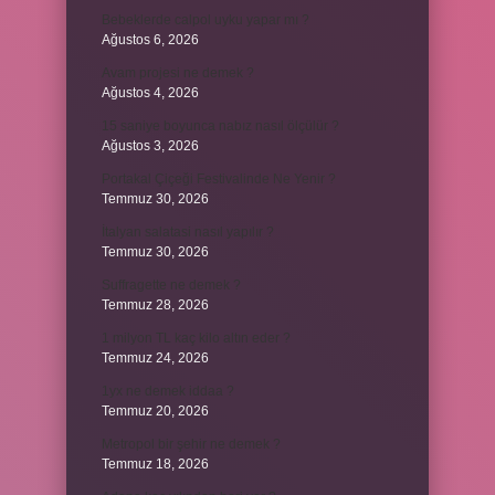
Bebeklerde calpol uyku yapar mı ?
Ağustos 6, 2026
Avam projesi ne demek ?
Ağustos 4, 2026
15 saniye boyunca nabız nasıl ölçülür ?
Ağustos 3, 2026
Portakal Çiçeği Festivalinde Ne Yenir ?
Temmuz 30, 2026
İtalyan salatasi nasıl yapılır ?
Temmuz 30, 2026
Suffragette ne demek ?
Temmuz 28, 2026
1 milyon TL kaç kilo altın eder ?
Temmuz 24, 2026
1yx ne demek iddaa ?
Temmuz 20, 2026
Metropol bir şehir ne demek ?
Temmuz 18, 2026