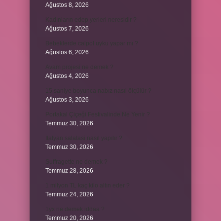
Ağustos 8, 2026
Kadınların edep yerleri neresidir ?
Ağustos 7, 2026
Bebeklerde calpol uyku yapar mı ?
Ağustos 6, 2026
Avam projesi ne demek ?
Ağustos 4, 2026
15 saniye boyunca nabız nasıl ölçülür ?
Ağustos 3, 2026
Portakal Çiçeği Festivalinde Ne Yenir ?
Temmuz 30, 2026
İtalyan salatasi nasıl yapılır ?
Temmuz 30, 2026
Suffragette ne demek ?
Temmuz 28, 2026
1 milyon TL kaç kilo altın eder ?
Temmuz 24, 2026
1yx ne demek iddaa ?
Temmuz 20, 2026