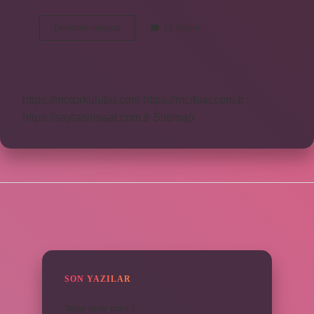
Cilt
Devamını okuyun
12 Yorum
Sanatı
Nedir
Kısa
Bilgi
https://motorkulubu.com
https://mcifuar.com.tr
https://saytasinsaat.com.tr
Sitemap
SIDEBAR
SON YAZILAR
Swap nedir polis ?