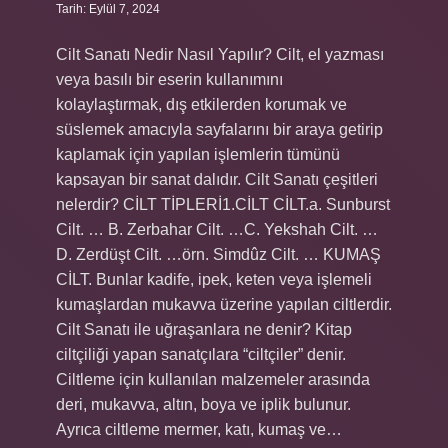
Tarih: Eylül 7, 2024
Cilt Sanatı Nedir Nasıl Yapılır? Cilt, el yazması
veya basılı bir eserin kullanımını
kolaylaştırmak, dış etkilerden korumak ve
süslemek amacıyla sayfalarını bir araya getirip
kaplamak için yapılan işlemlerin tümünü
kapsayan bir sanat dalıdır. Cilt Sanatı çeşitleri
nelerdir? CİLT TİPLERİ1.CİLT CİLT.a. Sunburst
Cilt. … B. Zerbahar Cilt. …C. Yekshah Cilt. …
D. Zerdüşt Cilt. …örn. Simdûz Cilt. … KUMAŞ
CİLT. Bunlar kadife, ipek, keten veya işlemeli
kumaşlardan mukavva üzerine yapılan ciltlerdir.
Cilt Sanatı ile uğraşanlara ne denir? Kitap
ciltçiliği yapan sanatçılara “ciltçiler” denir.
Ciltleme için kullanılan malzemeler arasında
deri, mukavva, altın, boya ve iplik bulunur.
Ayrıca ciltleme mermer, katı, kumaş ve…