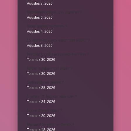
Ağustos 7, 2026
Bebeklerde calpol uyku yapar mı ?
Ağustos 6, 2026
Avam projesi ne demek ?
Ağustos 4, 2026
15 saniye boyunca nabız nasıl ölçülür ?
Ağustos 3, 2026
Portakal Çiçeği Festivalinde Ne Yenir ?
Temmuz 30, 2026
İtalyan salatasi nasıl yapılır ?
Temmuz 30, 2026
Suffragette ne demek ?
Temmuz 28, 2026
1 milyon TL kaç kilo altın eder ?
Temmuz 24, 2026
1yx ne demek iddaa ?
Temmuz 20, 2026
Metropol bir şehir ne demek ?
Temmuz 18, 2026