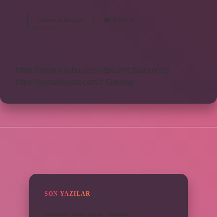
Çıkığın
Devamını okuyun
8 Yorum
Anlamı
Nedir
https://motorkulubu.com
https://mcifuar.com.tr
https://saytasinsaat.com.tr
Sitemap
SIDEBAR
SON YAZILAR
Kadınların edep yerleri neresidir ?