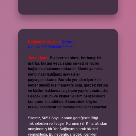
Reklam ve İletişim:
Skype:
live:.cid.575569c608265c69
Yasal Uyarı:
Bu internet sitesi, herhangi bir
marka, kurum veya şahıs şirketi ile hiçbir
bağlantısı bulunmamaktadır. Sitede yalnızca
kendi hazırladığımız makaleler
paylaşılmaktadır. Burada yer alan içerikler
haber niteliği taşımamakta olup, gerçek kurum
ve kişiler hakkında paylaşım yapılmamaktadır.
Gerçek kurum ve kişiler ile isim benzerlikleri
tamamen tesadüfidir. Sitemizdeki bilgiler
taslak halindedir ve tavsiye niteliği taşımazlar.
Sitemiz, 5651 Sayılı Kanun gereğince Bilgi
Teknolojileri ve İletişim Kurumu (BTK) tarafından
onaylanmış bir Yer Sağlayıcı olarak hizmet
vermektedir. Bu nedenle, sitedeki içerikleri