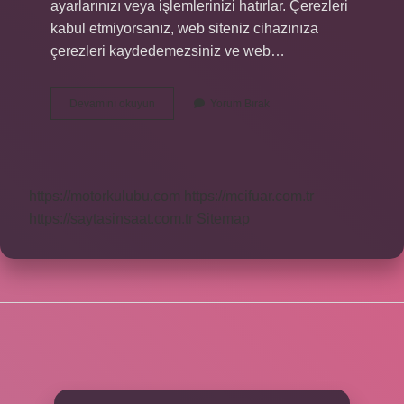
ayarlarınızı veya işlemlerinizi hatırlar. Çerezleri
kabul etmiyorsanız, web siteniz cihazınıza
çerezleri kaydedemezsiniz ve web…
Çerezleri
Devamını okuyun
Yorum Bırak
Kabul
Etmek
Nasıl
Yapılır
https://motorkulubu.com
https://mcifuar.com.tr
https://saytasinsaat.com.tr
Sitemap
SIDEBAR