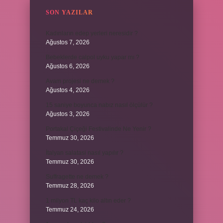
SON YAZILAR
Kadınların edep yerleri neresidir ?
Ağustos 7, 2026
Bebeklerde calpol uyku yapar mı ?
Ağustos 6, 2026
Avam projesi ne demek ?
Ağustos 4, 2026
15 saniye boyunca nabız nasıl ölçülür ?
Ağustos 3, 2026
Portakal Çiçeği Festivalinde Ne Yenir ?
Temmuz 30, 2026
İtalyan salatasi nasıl yapılır ?
Temmuz 30, 2026
Suffragette ne demek ?
Temmuz 28, 2026
1 milyon TL kaç kilo altın eder ?
Temmuz 24, 2026