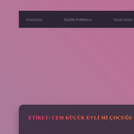
Anasayfa
Gizlilik Politikası
Yasal Uyarı
ETIKET:
CEM KÜÇÜK EVLI MI ÇOCUĞU 