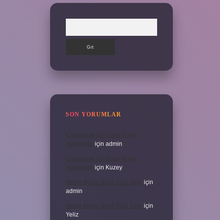
Arama
SON YORUMLAR
Çatalcanın En Güzel Köyü
Hangisidir
için
admin
Çatalcanın En Güzel Köyü
Hangisidir
için
Kuzey
Akrep Burcu Nasıl Özür Diler
için
admin
Akrep Burcu Nasıl Özür Diler
için
Yeliz