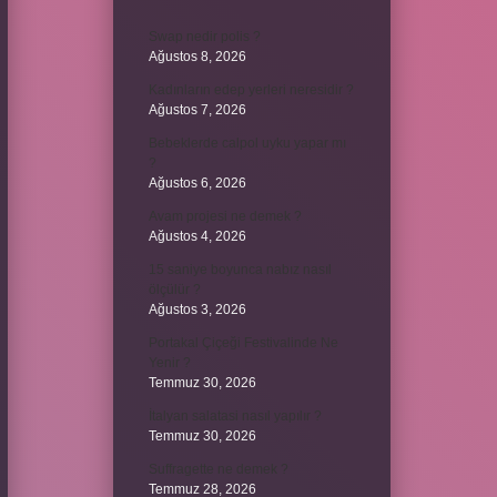
Swap nedir polis ?
Ağustos 8, 2026
Kadınların edep yerleri neresidir ?
Ağustos 7, 2026
Bebeklerde calpol uyku yapar mı
?
Ağustos 6, 2026
Avam projesi ne demek ?
Ağustos 4, 2026
15 saniye boyunca nabız nasıl
ölçülür ?
Ağustos 3, 2026
Portakal Çiçeği Festivalinde Ne
Yenir ?
Temmuz 30, 2026
İtalyan salatasi nasıl yapılır ?
Temmuz 30, 2026
Suffragette ne demek ?
Temmuz 28, 2026