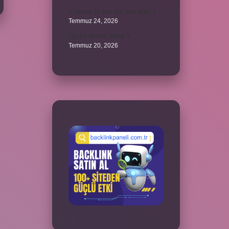
1 milyon TL kaç kilo altın eder ?
Temmuz 24, 2026
1yx ne demek iddaa ?
Temmuz 20, 2026