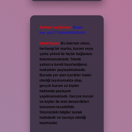
Reklam ve İletişim:
Skype:
live:.cid.575569c608265c69
Yasal Uyarı:
Bu internet sitesi,
herhangi bir marka, kurum veya
şahıs şirketi ile hiçbir bağlantısı
bulunmamaktadır. Sitede
yalnızca kendi hazırladığımız
makaleler paylaşılmaktadır.
Burada yer alan içerikler haber
niteliği taşımamakta olup,
gerçek kurum ve kişiler
hakkında paylaşım
yapılmamaktadır. Gerçek kurum
ve kişiler ile isim benzerlikleri
tamamen tesadüfidir.
Sitemizdeki bilgiler taslak
halindedir ve tavsiye niteliği
taşımazlar.