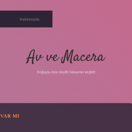
Hakkımızda
Av ve Macera
Doğayla dolu keyifli hikayeler keşfet!
VAR MI