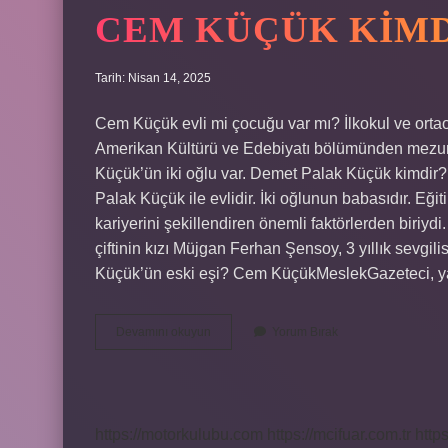
CEM KÜÇÜK KIMD
Tarih: Nisan 14, 2025
Cem Küçük evli mi çocuğu var mı? İlkokul ve ortao
Amerikan Kültürü ve Edebiyatı bölümünden mezun 
Küçük’ün iki oğlu var. Demet Palak Küçük kimdir
Palak Küçük ile evlidir. İki oğlunun babasıdır. Eği
kariyerini şekillendiren önemli faktörlerden biri
çiftinin kızı Müjgan Ferhan Şensoy, 3 yıllık sevgi
Küçük’ün eski eşi? Cem KüçükMeslekGazeteci, 
Cem
Devamını okuyun
Yorum Bırak
Küçük
Kimdir
Nereli
https://motorkulubu.com
https://mcifuar.com.tr
http