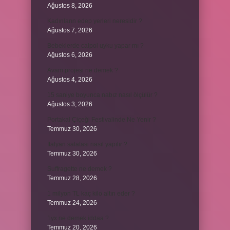
Ağustos 8, 2026
Kadınların edep yerleri neresidir ?
Ağustos 7, 2026
Bebeklerde calpol uyku yapar mı ?
Ağustos 6, 2026
Avam projesi ne demek ?
Ağustos 4, 2026
15 saniye boyunca nabız nasıl ölçülür ?
Ağustos 3, 2026
Portakal Çiçeği Festivalinde Ne Yenir ?
Temmuz 30, 2026
İtalyan salatasi nasıl yapılır ?
Temmuz 30, 2026
Suffragette ne demek ?
Temmuz 28, 2026
1 milyon TL kaç kilo altın eder ?
Temmuz 24, 2026
1yx ne demek iddaa ?
Temmuz 20, 2026