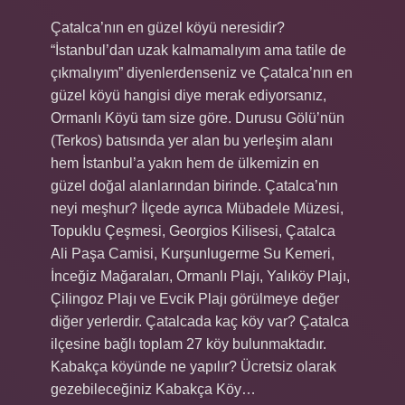
Çatalca’nın en güzel köyü neresidir?
“İstanbul’dan uzak kalmamalıyım ama tatile de
çıkmalıyım” diyenlerdenseniz ve Çatalca’nın en
güzel köyü hangisi diye merak ediyorsanız,
Ormanlı Köyü tam size göre. Durusu Gölü’nün
(Terkos) batısında yer alan bu yerleşim alanı
hem İstanbul’a yakın hem de ülkemizin en
güzel doğal alanlarından birinde. Çatalca’nın
neyi meşhur? İlçede ayrıca Mübadele Müzesi,
Topuklu Çeşmesi, Georgios Kilisesi, Çatalca
Ali Paşa Camisi, Kurşunlugerme Su Kemeri,
İnceğiz Mağaraları, Ormanlı Plajı, Yalıköy Plajı,
Çilingoz Plajı ve Evcik Plajı görülmeye değer
diğer yerlerdir. Çatalcada kaç köy var? Çatalca
ilçesine bağlı toplam 27 köy bulunmaktadır.
Kabakça köyünde ne yapılır? Ücretsiz olarak
gezebileceğiniz Kabakça Köy…