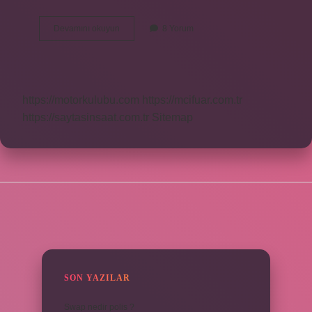
Çatalcanın
Devamını okuyun
8 Yorum
En
Güzel
Köyü
Hangisidir
https://motorkulubu.com
https://mcifuar.com.tr
https://saytasinsaat.com.tr
Sitemap
SIDEBAR
SON YAZILAR
Swap nedir polis ?