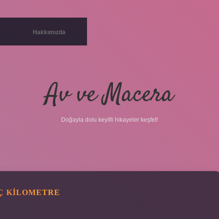
Hakkımızda
Av ve Macera
Doğayla dolu keyifli hikayeler keşfet!
AÇ KILOMETRE