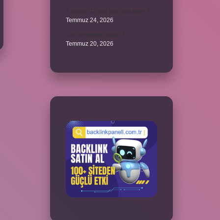
1 milyon TL kaç kilo altın eder ?
Temmuz 24, 2026
1yx ne demek iddaa ?
Temmuz 20, 2026