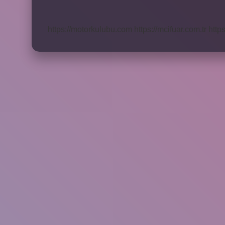
Otobüsle
Kaç
Saat
https://motorkulubu.com
https://mcifuar.com.tr
http