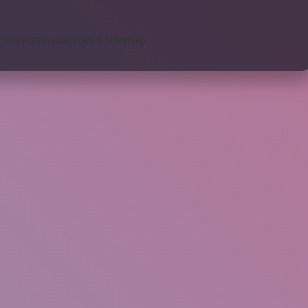
s://saytasinsaat.com.tr
Sitemap