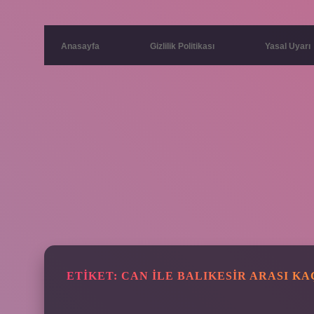
Anasayfa
Gizlilik Politikası
Yasal Uyarı
ETIKET:
CAN ILE BALIKESIR ARASI K