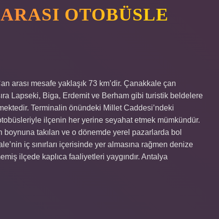
ARASI OTOBÜSLE
n arası mesafe yaklaşık 73 km’dir. Çanakkale çan
ra Lapseki, Biga, Erdemit ve Berham gibi turistik beldelere
nmektedir. Terminalin önündeki Millet Caddesi’ndeki
 otobüsleriyle ilçenin her yerine seyahat etmek mümkündür.
n boynuna takılan ve o dönemde yerel pazarlarda bol
e’nin iç sınırları içerisinde yer almasına rağmen denize
emiş ilçede kaplıca faaliyetleri yaygındır. Antalya