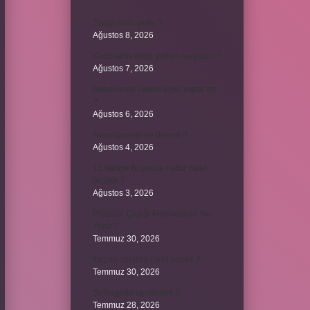
Swap nedir polis ?
Ağustos 8, 2026
Kadınların edep yerleri neresidir ?
Ağustos 7, 2026
Bebeklerde calpol uyku yapar mı
?
Ağustos 6, 2026
Avam projesi ne demek ?
Ağustos 4, 2026
15 saniye boyunca nabız nasıl
ölçülür ?
Ağustos 3, 2026
Portakal Çiçeği Festivalinde Ne
Yenir ?
Temmuz 30, 2026
İtalyan salatasi nasıl yapılır ?
Temmuz 30, 2026
Suffragette ne demek ?
Temmuz 28, 2026