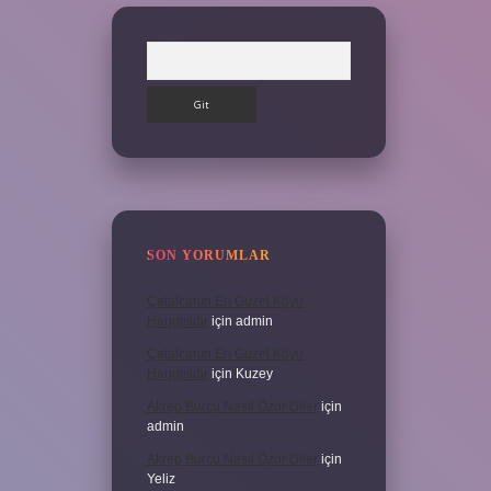
Arama
SON YORUMLAR
Çatalcanın En Güzel Köyü
Hangisidir
için
admin
Çatalcanın En Güzel Köyü
Hangisidir
için
Kuzey
Akrep Burcu Nasıl Özür Diler
için
admin
Akrep Burcu Nasıl Özür Diler
için
Yeliz