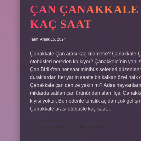
ÇAN ÇANAKKALE 
KAÇ SAAT
Tarih: Aralık 15, 2024
Çanakkale Çan arası kaç kilometre? Çanakkale-Ça
otobüsleri nereden kalkıyor? Çanakkale’nin yanı sı
Çan Birlik’ten her saat minibüs seferleri düzenle
duraklardan her yarım saatte bir kalkan özel halk
Çanakkale çan denize yakın mı? Adını hayvanları
miktarda satılan çan ürününden alan ilçe, Çanakkal
kıyısı yoktur. Bu nedenle turistik açıdan çok gelişm
Çanakkale arası otobüsle kaç saat…
Çan
Devamını okuyun
Yorum Bırak
Çanakkale
Arası