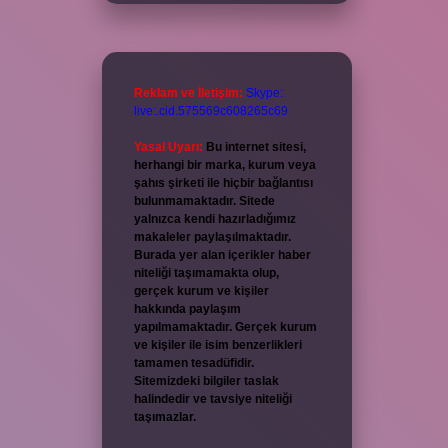
Reklam ve İletişim:
Skype:
live:.cid.575569c608265c69
Yasal Uyarı:
Bu internet sitesi,
herhangi bir marka, kurum veya
şahıs şirketi ile hiçbir bağlantısı
bulunmamaktadır. Sitede
yalnızca kendi hazırladığımız
makaleler paylaşılmaktadır.
Burada yer alan içerikler haber
niteliği taşımamakta olup,
gerçek kurum ve kişiler
hakkında paylaşım
yapılmamaktadır. Gerçek kurum
ve kişiler ile isim benzerlikleri
tamamen tesadüfidir.
Sitemizdeki bilgiler taslak
halindedir ve tavsiye niteliği
taşımazlar.