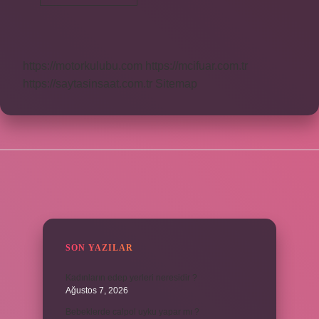
Tepeleme
Yemek
Kaşığı
Kaç
Gram
https://motorkulubu.com
https://mcifuar.com.tr
https://saytasinsaat.com.tr
Sitemap
SIDEBAR
SON YAZILAR
Kadınların edep yerleri neresidir ?
Ağustos 7, 2026
Bebeklerde calpol uyku yapar mı ?