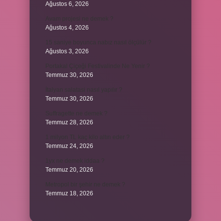
Ağustos 6, 2026
Avam projesi ne demek ?
Ağustos 4, 2026
15 saniye boyunca nabız nasıl ölçülür ?
Ağustos 3, 2026
Portakal Çiçeği Festivalinde Ne Yenir ?
Temmuz 30, 2026
İtalyan salatasi nasıl yapılır ?
Temmuz 30, 2026
Suffragette ne demek ?
Temmuz 28, 2026
1 milyon TL kaç kilo altın eder ?
Temmuz 24, 2026
1yx ne demek iddaa ?
Temmuz 20, 2026
Metropol bir şehir ne demek ?
Temmuz 18, 2026