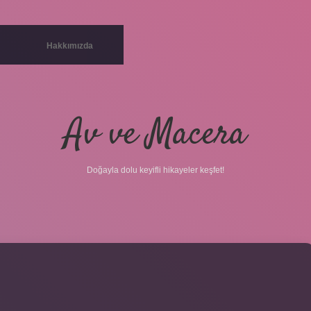
Hakkımızda
Av ve Macera
Doğayla dolu keyifli hikayeler keşfet!