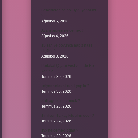
Bebeklerde calpol uyku yapar mı
?
Ağustos 6, 2026
Avam projesi ne demek ?
Ağustos 4, 2026
15 saniye boyunca nabız nasıl
ölçülür ?
Ağustos 3, 2026
Portakal Çiçeği Festivalinde Ne
Yenir ?
Temmuz 30, 2026
İtalyan salatasi nasıl yapılır ?
Temmuz 30, 2026
Suffragette ne demek ?
Temmuz 28, 2026
1 milyon TL kaç kilo altın eder ?
Temmuz 24, 2026
1yx ne demek iddaa ?
Temmuz 20, 2026