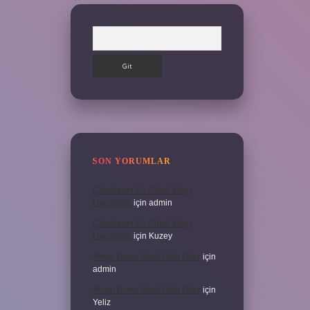
Arama
SON YORUMLAR
Çatalcanın En Güzel Köyü
Hangisidir
için
admin
Çatalcanın En Güzel Köyü
Hangisidir
için
Kuzey
Akrep Burcu Nasıl Özür Diler
için
admin
Akrep Burcu Nasıl Özür Diler
için
Yeliz