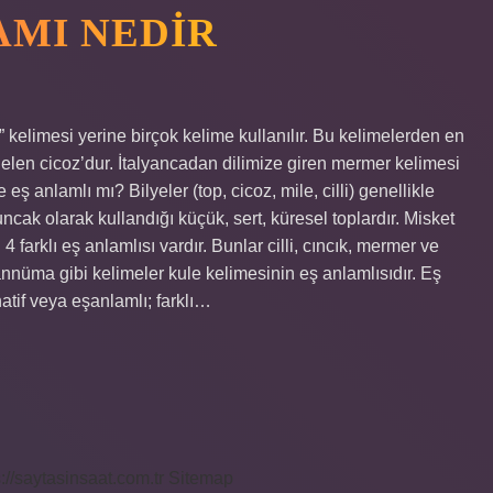
AMI NEDIR
 kelimesi yerine birçok kelime kullanılır. Bu kelimelerden en
elen cicoz’dur. İtalyancadan dilimize giren mermer kelimesi
ye eş anlamlı mı? Bilyeler (top, cicoz, mile, cilli) genellikle
ak olarak kullandığı küçük, sert, küresel toplardır. Misket
 farklı eş anlamlısı vardır. Bunlar cilli, cıncık, mermer ve
nnüma gibi kelimeler kule kelimesinin eş anlamlısıdır. Eş
atif veya eşanlamlı; farklı…
s://saytasinsaat.com.tr
Sitemap