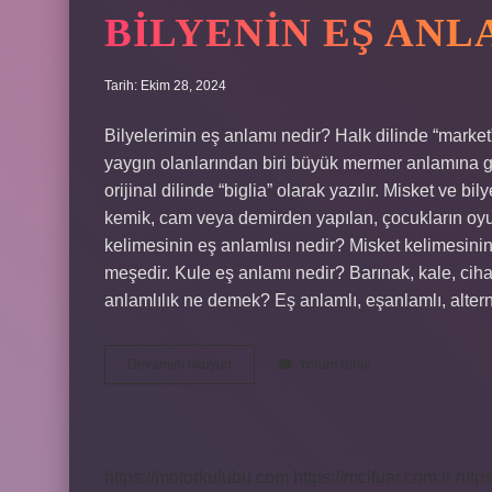
BILYENIN EŞ ANL
Tarih: Ekim 28, 2024
Bilyelerimin eş anlamı nedir? Halk dilinde “market”
yaygın olanlarından biri büyük mermer anlamına g
orijinal dilinde “biglia” olarak yazılır. Misket ve bil
kemik, cam veya demirden yapılan, çocukların oyunc
kelimesinin eş anlamlısı nedir? Misket kelimesinin 4
meşedir. Kule eş anlamı nedir? Barınak, kale, ciha
anlamlılık ne demek? Eş anlamlı, eşanlamlı, altern
Bilyenin
Devamını okuyun
Yorum Bırak
Eş
Anlamı
Nedir
https://motorkulubu.com
https://mcifuar.com.tr
http