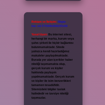
Reklam ve İletişim:
Skype:
live:.cid.575569c608265c69
Yasal Uyarı:
Bu internet sitesi,
herhangi bir marka, kurum veya
şahıs şirketi ile hiçbir bağlantısı
bulunmamaktadır. Sitede
yalnızca kendi hazırladığımız
makaleler paylaşılmaktadır.
Burada yer alan içerikler haber
niteliği taşımamakta olup,
gerçek kurum ve kişiler
hakkında paylaşım
yapılmamaktadır. Gerçek kurum
ve kişiler ile isim benzerlikleri
tamamen tesadüfidir.
Sitemizdeki bilgiler taslak
halindedir ve tavsiye niteliği
taşımazlar.