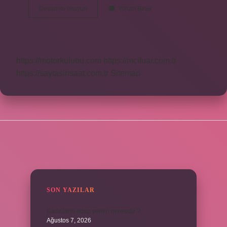
Beyan
Devamını okuyun
Yorum Bırak
Nedir
Belagat
https://motorkulubu.com
https://mcifuar.com.tr
https://saytasinsaat.com.tr
Sitemap
SIDEBAR
SON YAZILAR
Kadınların edep yerleri neresidir ?
Ağustos 7, 2026