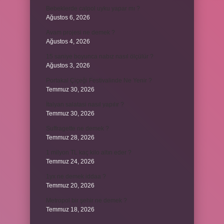
Bebeklerde calpol uyku yapar mı ?
Ağustos 6, 2026
Avam projesi ne demek ?
Ağustos 4, 2026
15 saniye boyunca nabız nasıl ölçülür ?
Ağustos 3, 2026
Portakal Çiçeği Festivalinde Ne Yenir ?
Temmuz 30, 2026
İtalyan salatasi nasıl yapılır ?
Temmuz 30, 2026
Suffragette ne demek ?
Temmuz 28, 2026
1 milyon TL kaç kilo altın eder ?
Temmuz 24, 2026
1yx ne demek iddaa ?
Temmuz 20, 2026
Metropol bir şehir ne demek ?
Temmuz 18, 2026