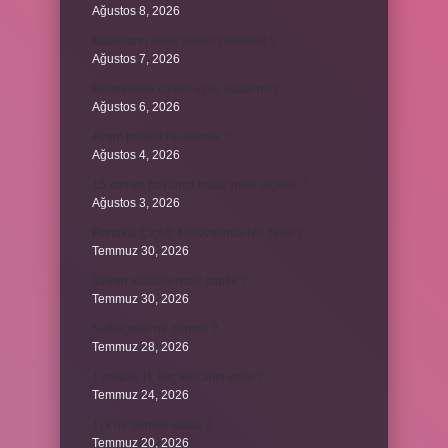
Ağustos 8, 2026
Kadınların edep yerleri neresidir ?
Ağustos 7, 2026
Bebeklerde calpol uyku yapar mı ?
Ağustos 6, 2026
Avam projesi ne demek ?
Ağustos 4, 2026
15 saniye boyunca nabız nasıl ölçülür ?
Ağustos 3, 2026
Portakal Çiçeği Festivalinde Ne Yenir ?
Temmuz 30, 2026
İtalyan salatasi nasıl yapılır ?
Temmuz 30, 2026
Suffragette ne demek ?
Temmuz 28, 2026
1 milyon TL kaç kilo altın eder ?
Temmuz 24, 2026
1yx ne demek iddaa ?
Temmuz 20, 2026