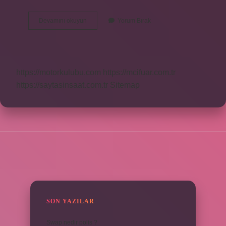
Banko
Devamını okuyun
Yorum Bırak
Asistanı
Ne
Iş
Yapar
https://motorkulubu.com
https://mcifuar.com.tr
https://saytasinsaat.com.tr
Sitemap
SIDEBAR
SON YAZILAR
Swap nedir polis ?