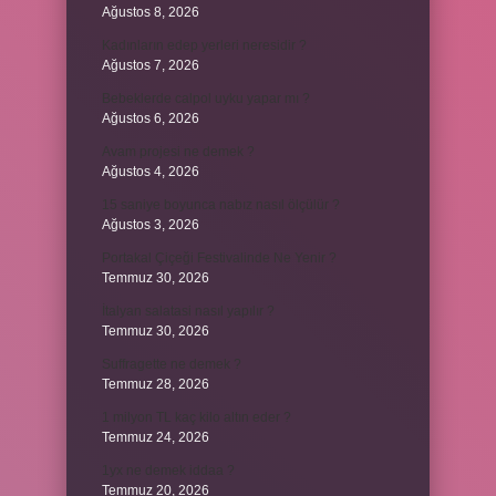
Ağustos 8, 2026
Kadınların edep yerleri neresidir ?
Ağustos 7, 2026
Bebeklerde calpol uyku yapar mı ?
Ağustos 6, 2026
Avam projesi ne demek ?
Ağustos 4, 2026
15 saniye boyunca nabız nasıl ölçülür ?
Ağustos 3, 2026
Portakal Çiçeği Festivalinde Ne Yenir ?
Temmuz 30, 2026
İtalyan salatasi nasıl yapılır ?
Temmuz 30, 2026
Suffragette ne demek ?
Temmuz 28, 2026
1 milyon TL kaç kilo altın eder ?
Temmuz 24, 2026
1yx ne demek iddaa ?
Temmuz 20, 2026