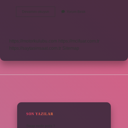
Banko
Devamını okuyun
Yorum Bırak
Asistanı
Ne
Iş
Yapar
https://motorkulubu.com
https://mcifuar.com.tr
https://saytasinsaat.com.tr
Sitemap
SIDEBAR
SON YAZILAR
Swap nedir polis ?