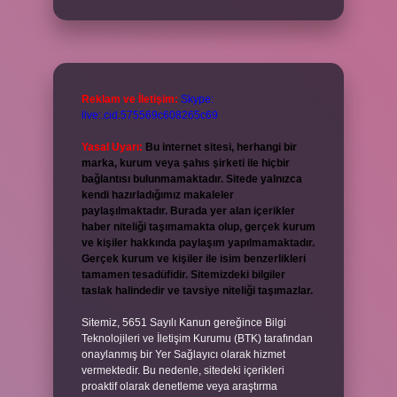
Reklam ve İletişim:
Skype:
live:.cid.575569c608265c69
Yasal Uyarı:
Bu internet sitesi, herhangi bir
marka, kurum veya şahıs şirketi ile hiçbir
bağlantısı bulunmamaktadır. Sitede yalnızca
kendi hazırladığımız makaleler
paylaşılmaktadır. Burada yer alan içerikler
haber niteliği taşımamakta olup, gerçek kurum
ve kişiler hakkında paylaşım yapılmamaktadır.
Gerçek kurum ve kişiler ile isim benzerlikleri
tamamen tesadüfidir. Sitemizdeki bilgiler
taslak halindedir ve tavsiye niteliği taşımazlar.
Sitemiz, 5651 Sayılı Kanun gereğince Bilgi
Teknolojileri ve İletişim Kurumu (BTK) tarafından
onaylanmış bir Yer Sağlayıcı olarak hizmet
vermektedir. Bu nedenle, sitedeki içerikleri
proaktif olarak denetleme veya araştırma