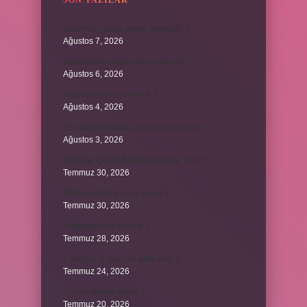
SON YAZILAR
Kadınların edep yerleri neresidir ?
Ağustos 7, 2026
Bebeklerde calpol uyku yapar mı ?
Ağustos 6, 2026
Avam projesi ne demek ?
Ağustos 4, 2026
15 saniye boyunca nabız nasıl ölçülür ?
Ağustos 3, 2026
Portakal Çiçeği Festivalinde Ne Yenir ?
Temmuz 30, 2026
İtalyan salatasi nasıl yapılır ?
Temmuz 30, 2026
Suffragette ne demek ?
Temmuz 28, 2026
1 milyon TL kaç kilo altın eder ?
Temmuz 24, 2026
1yx ne demek iddaa ?
Temmuz 20, 2026