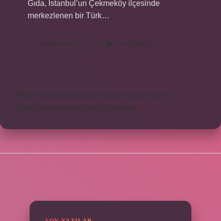
Gıda, İstanbul’un Çekmeköy ilçesinde
merkezlenen bir Türk…
Özen
Devamını okuyun
Yorum Bırak
Altıparmak
Aslen
Nereli
https://motorkulubu.com
https://mcifuar.com.tr
https://saytasinsaat.com.tr
Sitemap
SIDEBAR