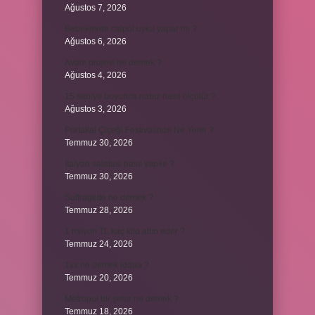
Ağustos 7, 2026
Bebeklerde calpol uyku yapar mı ?
Ağustos 6, 2026
Avam projesi ne demek ?
Ağustos 4, 2026
15 saniye boyunca nabız nasıl ölçülür ?
Ağustos 3, 2026
Portakal Çiçeği Festivalinde Ne Yenir ?
Temmuz 30, 2026
İtalyan salatasi nasıl yapılır ?
Temmuz 30, 2026
Suffragette ne demek ?
Temmuz 28, 2026
1 milyon TL kaç kilo altın eder ?
Temmuz 24, 2026
1yx ne demek iddaa ?
Temmuz 20, 2026
Metropol bir şehir ne demek ?
Temmuz 18, 2026