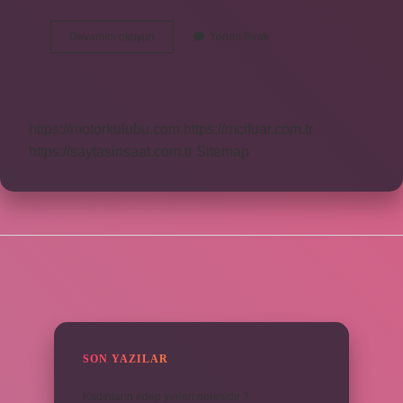
Velux
Devamını okuyun
Yorum Bırak
Ankara
Ne
Zaman
Başladı
https://motorkulubu.com
https://mcifuar.com.tr
https://saytasinsaat.com.tr
Sitemap
SIDEBAR
SON YAZILAR
Kadınların edep yerleri neresidir ?