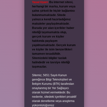
Yasal Uyarı:
Bu internet sitesi,
herhangi bir marka, kurum veya
şahıs şirketi ile hiçbir bağlantısı
bulunmamaktadır. Sitede
yalnızca kendi hazırladığımız
makaleler paylaşılmaktadır.
Burada yer alan içerikler haber
niteliği taşımamakta olup,
gerçek kurum ve kişiler
hakkında paylaşım
yapılmamaktadır. Gerçek kurum
ve kişiler ile isim benzerlikleri
tamamen tesadüfidir.
Sitemizdeki bilgiler taslak
halindedir ve tavsiye niteliği
taşımazlar.
Sitemiz, 5651 Sayılı Kanun
gereğince Bilgi Teknolojileri ve
İletişim Kurumu (BTK) tarafından
onaylanmış bir Yer Sağlayıcı
olarak hizmet vermektedir. Bu
nedenle, sitedeki içerikleri proaktif
olarak denetleme veya araştırma
yükümlülüğümüz