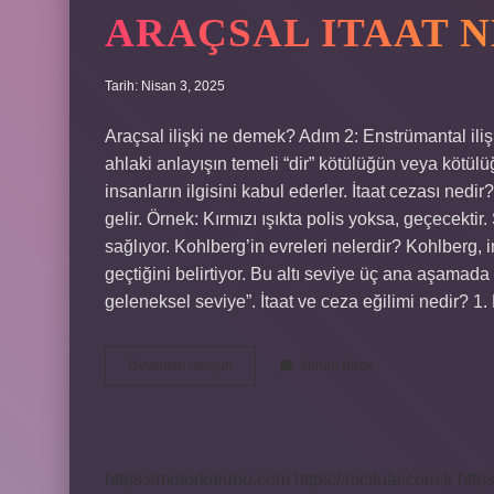
ARAÇSAL ITAAT 
Tarih: Nisan 3, 2025
Araçsal ilişki ne demek? Adım 2: Enstrümantal ilişki
ahlaki anlayışın temeli “dir” kötülüğün veya kötülüğ
insanların ilgisini kabul ederler. İtaat cezası nedi
gelir. Örnek: Kırmızı ışıkta polis yoksa, geçecektir. 
sağlıyor. Kohlberg’in evreleri nelerdir? Kohlberg, 
geçtiğini belirtiyor. Bu altı seviye üç ana aşamada
geleneksel seviye”. İtaat ve ceza eğilimi nedir? 1
Araçsal
Devamını okuyun
Yorum Bırak
Itaat
Ne
Demek
https://motorkulubu.com
https://mcifuar.com.tr
http