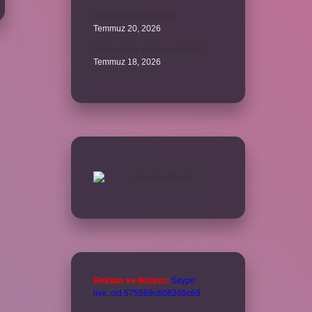
1yx ne demek iddaa ?
Temmuz 20, 2026
Metropol bir şehir ne demek ?
Temmuz 18, 2026
Reklam ve İletişim:
Skype:
live:.cid.575569c608265c69