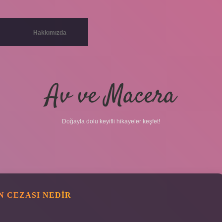
Hakkımızda
Av ve Macera
Doğayla dolu keyifli hikayeler keşfet!
N CEZASI NEDIR