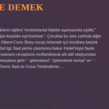
NE DEMEK
lerin eğilimi “enstrümantal ilişkiler aşamasında eşitlik,”
ün karşılıklı eşit kısımları “. Çocuklar bu süre zarfında diğer
r? Obient Ceza: Birey cezayı önlemek için kurallara karşılık
Saf ilgi: İtaat yerine çıkarlarına bakar. Hedef kişiyi fayda
insanların cevaplarını sınıflandırarak altı adli stadyumdan
 meydana gelir: ” -geleneksel”, “geleneksel seviye” ve ” -
. Devre: İtaat ve Cezai Yönlendirme:…
s://saytasinsaat.com.tr
Sitemap