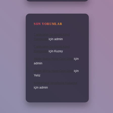
SON YORUMLAR
Çatalcanın En Güzel Köyü
Hangisidir
için
admin
Çatalcanın En Güzel Köyü
Hangisidir
için
Kuzey
Akrep Burcu Nasıl Özür Diler
için
admin
Akrep Burcu Nasıl Özür Diler
için
Yeliz
Kavramalar Nerelerde Kullanılır
için
admin