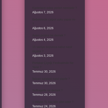
Kadınların edep yerleri neresidir ?
Ağustos 7, 2026
Bebeklerde calpol uyku yapar mı
?
Ağustos 6, 2026
Avam projesi ne demek ?
Ağustos 4, 2026
15 saniye boyunca nabız nasıl
ölçülür ?
Ağustos 3, 2026
Portakal Çiçeği Festivalinde Ne
Yenir ?
Temmuz 30, 2026
İtalyan salatasi nasıl yapılır ?
Temmuz 30, 2026
Suffragette ne demek ?
Temmuz 28, 2026
1 milyon TL kaç kilo altın eder ?
Temmuz 24, 2026