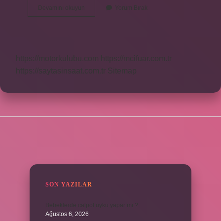
Parsel
Devamını okuyun
Yorum Bırak
Ve
Arsa
Aynı
Mı
https://motorkulubu.com
https://mcifuar.com.tr
https://saytasinsaat.com.tr
Sitemap
SIDEBAR
SON YAZILAR
Bebeklerde calpol uyku yapar mı ?
Ağustos 6, 2026