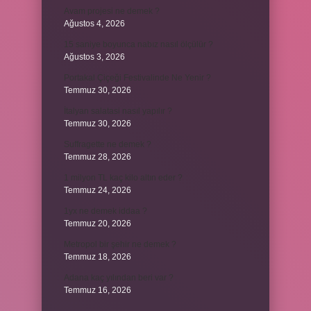
Avam projesi ne demek ?
Ağustos 4, 2026
15 saniye boyunca nabız nasıl ölçülür ?
Ağustos 3, 2026
Portakal Çiçeği Festivalinde Ne Yenir ?
Temmuz 30, 2026
İtalyan salatasi nasıl yapılır ?
Temmuz 30, 2026
Suffragette ne demek ?
Temmuz 28, 2026
1 milyon TL kaç kilo altın eder ?
Temmuz 24, 2026
1yx ne demek iddaa ?
Temmuz 20, 2026
Metropol bir şehir ne demek ?
Temmuz 18, 2026
Adana kaç yılından beri var ?
Temmuz 16, 2026