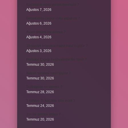
Kadınların edep yerleri neresidir ?
Ağustos 7, 2026
Bebeklerde calpol uyku yapar mı ?
Ağustos 6, 2026
Avam projesi ne demek ?
Ağustos 4, 2026
15 saniye boyunca nabız nasıl ölçülür ?
Ağustos 3, 2026
Portakal Çiçeği Festivalinde Ne Yenir ?
Temmuz 30, 2026
İtalyan salatasi nasıl yapılır ?
Temmuz 30, 2026
Suffragette ne demek ?
Temmuz 28, 2026
1 milyon TL kaç kilo altın eder ?
Temmuz 24, 2026
1yx ne demek iddaa ?
Temmuz 20, 2026