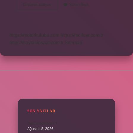
Pt
Devamını okuyun
Yorum Bırak
Apple
Yetkili
Satıcı
Mı
https://motorkulubu.com
https://mcifuar.com.tr
https://saytasinsaat.com.tr
Sitemap
SIDEBAR
SON YAZILAR
Swap nedir polis ?
Ağustos 8, 2026