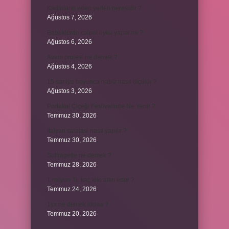
Kadınların edep yerleri neresidir ?
Ağustos 7, 2026
Bebeklerde calpol uyku yapar mı ?
Ağustos 6, 2026
Avam projesi ne demek ?
Ağustos 4, 2026
15 saniye boyunca nabız nasıl ölçülür ?
Ağustos 3, 2026
Portakal Çiçeği Festivalinde Ne Yenir ?
Temmuz 30, 2026
İtalyan salatasi nasıl yapılır ?
Temmuz 30, 2026
Suffragette ne demek ?
Temmuz 28, 2026
1 milyon TL kaç kilo altın eder ?
Temmuz 24, 2026
1yx ne demek iddaa ?
Temmuz 20, 2026