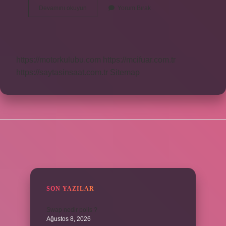
Anız
Devamını okuyun
Yorum Bırak
Iyi
Mi
https://motorkulubu.com
https://mcifuar.com.tr
https://saytasinsaat.com.tr
Sitemap
SIDEBAR
SON YAZILAR
Swap nedir polis ?
Ağustos 8, 2026