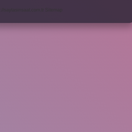
s://saytasinsaat.com.tr
Sitemap