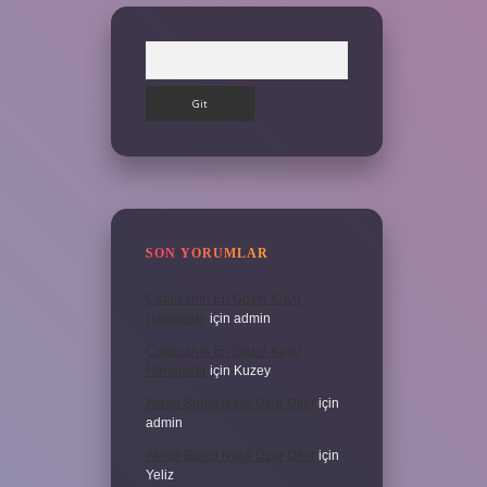
Arama
SON YORUMLAR
Çatalcanın En Güzel Köyü
Hangisidir
için
admin
Çatalcanın En Güzel Köyü
Hangisidir
için
Kuzey
Akrep Burcu Nasıl Özür Diler
için
admin
Akrep Burcu Nasıl Özür Diler
için
Yeliz