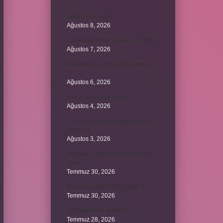
Swap nedir polis ?
Ağustos 8, 2026
Kadınların edep yerleri neresidir ?
Ağustos 7, 2026
Bebeklerde calpol uyku yapar mı
?
Ağustos 6, 2026
Avam projesi ne demek ?
Ağustos 4, 2026
15 saniye boyunca nabız nasıl
ölçülür ?
Ağustos 3, 2026
Portakal Çiçeği Festivalinde Ne
Yenir ?
Temmuz 30, 2026
İtalyan salatasi nasıl yapılır ?
Temmuz 30, 2026
Suffragette ne demek ?
Temmuz 28, 2026