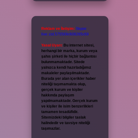
Reklam ve İletişim:
Skype:
live:.cid.575569c608265c69
Yasal Uyarı:
Bu internet sitesi,
herhangi bir marka, kurum veya
şahıs şirketi ile hiçbir bağlantısı
bulunmamaktadır. Sitede
yalnızca kendi hazırladığımız
makaleler paylaşılmaktadır.
Burada yer alan içerikler haber
niteliği taşımamakta olup,
gerçek kurum ve kişiler
hakkında paylaşım
yapılmamaktadır. Gerçek kurum
ve kişiler ile isim benzerlikleri
tamamen tesadüfidir.
Sitemizdeki bilgiler taslak
halindedir ve tavsiye niteliği
taşımazlar.