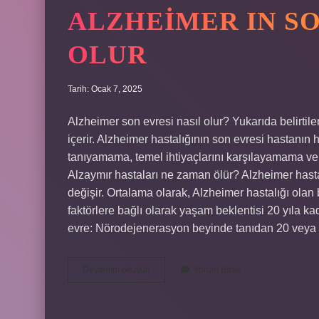
ALZHEIMER IN S
OLUR
Tarih: Ocak 7, 2025
Alzheimer son evresi nasıl olur? Yukarıda belirtilen b
içerir. Alzheimer hastalığının son evresi hastanın
tanıyamama, temel ihtiyaçlarını karşılayamama ve ka
Alzaymır hastaları ne zaman ölür? Alzheimer hastalı
değişir. Ortalama olarak, Alzheimer hastalığı olan bi
faktörlere bağlı olarak yaşam beklentisi 20 yıla k
evre: Nörodejenerasyon beyinde tanıdan 20 veya da
Alzheimer
Devamını okuyun
Yorum Bırak
In
Son
Evresinde