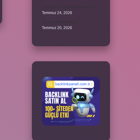
1 milyon TL kaç kilo altın eder ?
Temmuz 24, 2026
1yx ne demek iddaa ?
Temmuz 20, 2026