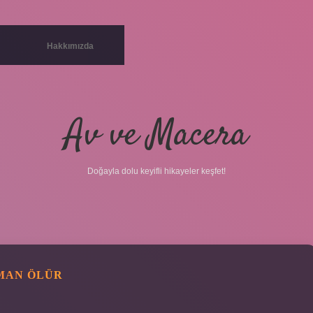
Hakkımızda
Av ve Macera
Doğayla dolu keyifli hikayeler keşfet!
MAN ÖLÜR