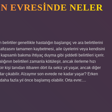
ON EVRESINDE NELER
elirtiler genellikle hastalığın başlangıç ​​ve ara belirtilerini
 hafızasını tamamen kaybetmesi, aile üyelerini veya kendisini
psamlı bakıma ihtiyaç duyma gibi şiddetli belirtileri içerir.
ğının belirtileri zamanla kötüleşir, ancak ilerleme hızı
r kişi tanıdan itibaren dört ila sekiz yıl yaşar, ancak diğer
adar çıkabilir. Alzaymır son evrede ne kadar yaşar? Erken
ha fazla yıl önce başlamış olabilir. Orta evre:…