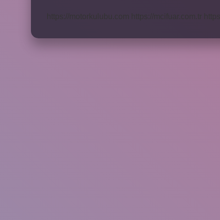
Neler
Olur
https://motorkulubu.com
https://mcifuar.com.tr
http