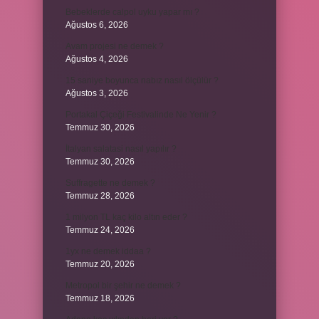
Bebeklerde calpol uyku yapar mı ?
Ağustos 6, 2026
Avam projesi ne demek ?
Ağustos 4, 2026
15 saniye boyunca nabız nasıl ölçülür ?
Ağustos 3, 2026
Portakal Çiçeği Festivalinde Ne Yenir ?
Temmuz 30, 2026
İtalyan salatasi nasıl yapılır ?
Temmuz 30, 2026
Suffragette ne demek ?
Temmuz 28, 2026
1 milyon TL kaç kilo altın eder ?
Temmuz 24, 2026
1yx ne demek iddaa ?
Temmuz 20, 2026
Metropol bir şehir ne demek ?
Temmuz 18, 2026