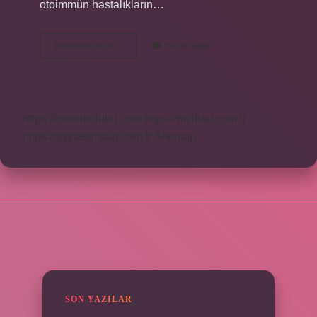
otoimmün hastalıkların…
Alatab
Devamını okuyun
Yorum Bırak
600
Mg
Kafa
Yapar
Mı
https://motorkulubu.com
https://mcifuar.com.tr
https://saytasinsaat.com.tr
Sitemap
SIDEBAR
SON YAZILAR