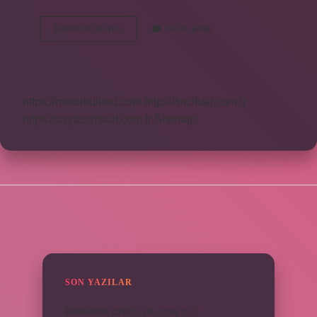
Faks
Devamını okuyun
Yorum Bırak
Nasıl
Yazılır
https://motorkulubu.com
https://mcifuar.com.tr
https://saytasinsaat.com.tr
Sitemap
SIDEBAR
SON YAZILAR
Bebeklerde calpol uyku yapar mı ?