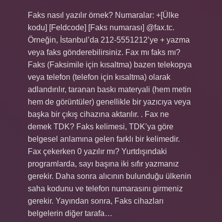
Faks nasıl yazılır örnek? Numaralar: +[Ülke
kodu] [Feldcode] [Faks numarası] @fax.tc.
Örneğin, İstanbul’da 212-5551212’ye + yazma
veya faks gönderebilirsiniz. Fax mı faks mı?
Faks (Faksimile için kısaltma) bazen telekopya
veya telefon (telefon için kısaltma) olarak
adlandırılır, taranan baskı materyali (hem metin
hem de görüntüler) genellikle bir yazıcıya veya
başka bir çıkış cihazına aktarılır. . Fax ne
demek TDK? Faks kelimesi, TDK’ya göre
belgesel anlamına gelen farklı bir kelimedir.
Fax çekerken 0 yazılır mı? Yurtdışındaki
programlarda, sayı başına iki sıfır yazmanız
gerekir. Daha sonra alıcının bulunduğu ülkenin
saha kodunu ve telefon numarasını girmeniz
gerekir. Yayından sonra, Faks cihazları
belgelerin diğer tarafa…