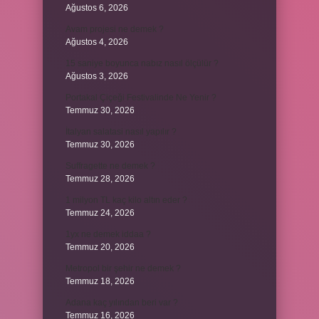
Ağustos 6, 2026
Avam projesi ne demek ?
Ağustos 4, 2026
15 saniye boyunca nabız nasıl ölçülür ?
Ağustos 3, 2026
Portakal Çiçeği Festivalinde Ne Yenir ?
Temmuz 30, 2026
İtalyan salatasi nasıl yapılır ?
Temmuz 30, 2026
Suffragette ne demek ?
Temmuz 28, 2026
1 milyon TL kaç kilo altın eder ?
Temmuz 24, 2026
1yx ne demek iddaa ?
Temmuz 20, 2026
Metropol bir şehir ne demek ?
Temmuz 18, 2026
Adana kaç yılından beri var ?
Temmuz 16, 2026