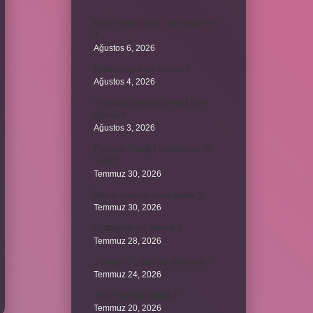
Bebeklerde calpol uyku yapar mı
?
Ağustos 6, 2026
Avam projesi ne demek ?
Ağustos 4, 2026
15 saniye boyunca nabız nasıl
ölçülür ?
Ağustos 3, 2026
Portakal Çiçeği Festivalinde Ne
Yenir ?
Temmuz 30, 2026
İtalyan salatasi nasıl yapılır ?
Temmuz 30, 2026
Suffragette ne demek ?
Temmuz 28, 2026
1 milyon TL kaç kilo altın eder ?
Temmuz 24, 2026
1yx ne demek iddaa ?
Temmuz 20, 2026