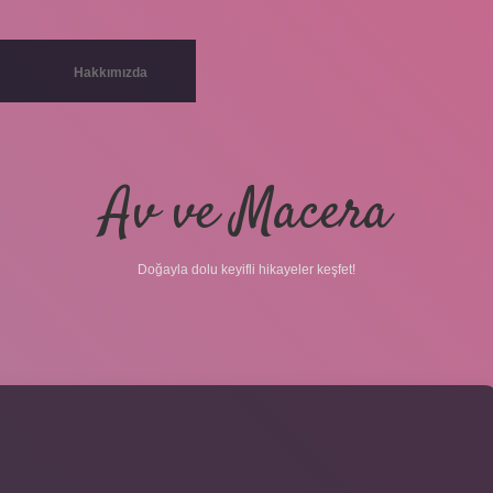
Hakkımızda
Av ve Macera
Doğayla dolu keyifli hikayeler keşfet!