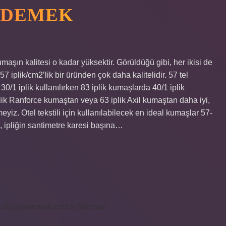
E DEMEK
umaşın kalitesi o kadar yüksektir. Görüldüğü gibi, her ikisi de
 iplik/cm2’lik bir üründen çok daha kalitelidir. 57 tel
0/1 iplik kullanılırken 83 iplik kumaşlarda 40/1 iplik
plik Ranforce kumaştan veya 63 iplik Axil kumaştan daha iyi,
iz. Otel tekstili için kullanılabilecek en ideal kumaşlar 57-
ı, ipliğin santimetre karesi başına…
s://saytasinsaat.com.tr
Sitemap