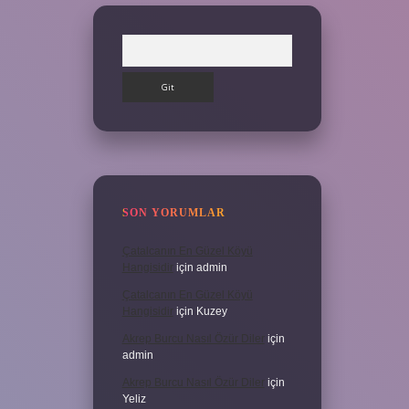
Arama
SON YORUMLAR
Çatalcanın En Güzel Köyü
Hangisidir
için
admin
Çatalcanın En Güzel Köyü
Hangisidir
için
Kuzey
Akrep Burcu Nasıl Özür Diler
için
admin
Akrep Burcu Nasıl Özür Diler
için
Yeliz