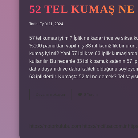
52 TEL KUMAŞ N
Tarih: Eylül 11, 2024
57 tel kumaş iyi mi? İplik ne kadar ince ve sıksa k
%100 pamuktan yapılmış 83 iplik/cm2’lik bir ürün, 57
kumaş iyi mi? Yani 57 iplik ve 63 iplik kumaşlarda 3
kullanılır. Bu nedenle 83 iplik pamuk satenin 57 i
daha dayanıklı ve daha kaliteli olduğunu söyleyemey
63 ipliklerdir. Kumaşta 52 tel ne demek? Tel sayıs
52
Devamını okuyun
6 Yorum
Tel
Kumaş
Ne
Demek
https://motorkulubu.com
https://mcifuar.com.tr
http