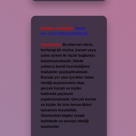
Reklam ve İletişim:
Skype:
live:.cid.575569c608265c69
Yasal Uyarı:
Bu internet sitesi,
herhangi bir marka, kurum veya
şahıs şirketi ile hiçbir bağlantısı
bulunmamaktadır. Sitede
yalnızca kendi hazırladığımız
makaleler paylaşılmaktadır.
Burada yer alan içerikler haber
niteliği taşımamakta olup,
gerçek kurum ve kişiler
hakkında paylaşım
yapılmamaktadır. Gerçek kurum
ve kişiler ile isim benzerlikleri
tamamen tesadüfidir.
Sitemizdeki bilgiler taslak
halindedir ve tavsiye niteliği
taşımazlar.