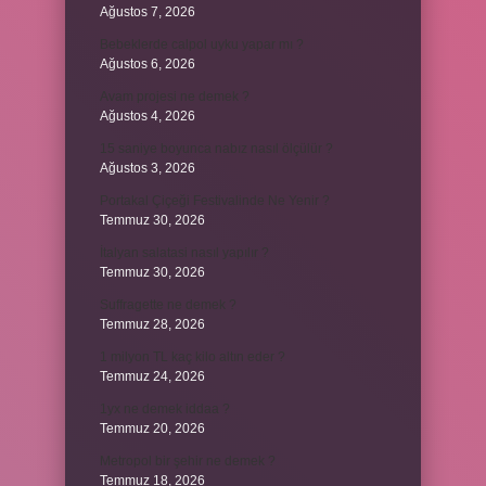
Ağustos 7, 2026
Bebeklerde calpol uyku yapar mı ?
Ağustos 6, 2026
Avam projesi ne demek ?
Ağustos 4, 2026
15 saniye boyunca nabız nasıl ölçülür ?
Ağustos 3, 2026
Portakal Çiçeği Festivalinde Ne Yenir ?
Temmuz 30, 2026
İtalyan salatasi nasıl yapılır ?
Temmuz 30, 2026
Suffragette ne demek ?
Temmuz 28, 2026
1 milyon TL kaç kilo altın eder ?
Temmuz 24, 2026
1yx ne demek iddaa ?
Temmuz 20, 2026
Metropol bir şehir ne demek ?
Temmuz 18, 2026