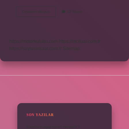
Henüz
Devamını okuyun
12 Yorum
Eş
Anlamlısı
Nedir
https://motorkulubu.com
https://mcifuar.com.tr
https://saytasinsaat.com.tr
Sitemap
SIDEBAR
SON YAZILAR
Kadınların edep yerleri neresidir ?