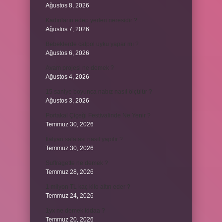
Ağustos 8, 2026
Kadınların edep yerleri neresidir ?
Ağustos 7, 2026
Bebeklerde calpol uyku yapar mı ?
Ağustos 6, 2026
Avam projesi ne demek ?
Ağustos 4, 2026
15 saniye boyunca nabız nasıl ölçülür ?
Ağustos 3, 2026
Portakal Çiçeği Festivalinde Ne Yenir ?
Temmuz 30, 2026
İtalyan salatasi nasıl yapılır ?
Temmuz 30, 2026
Suffragette ne demek ?
Temmuz 28, 2026
1 milyon TL kaç kilo altın eder ?
Temmuz 24, 2026
1yx ne demek iddaa ?
Temmuz 20, 2026