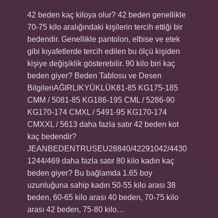
42 beden kaç kiloya olur? 42 beden genellikle
70-75 kilo aralığındaki kişilerin tercih ettiği bir
bedendir. Genellikle pantolon, elbise ve etek
gibi kıyafetlerde tercih edilen bu ölçü kişiden
kişiye değişiklik gösterebilir. 90 kilo biri kaç
beden giyer? Beden Tablosu ve Desen
BilgileriAĞIRLIKYÜKLÜK81-85 KG175-185
CMM / 5081-85 KG186-195 CML / 5286-90
KG170-174 CMXL / 5491-95 KG170-174
CMXXL / 5613 daha fazla satır 42 beden kot
kaç bedendir?
JEANBEDENTRUSEU28840/42291042/4430
1244/469 daha fazla satır 80 kilo kadın kaç
beden giyer? Bu bağlamda 1.65 boy
uzunluğuna sahip kadın 50-55 kilo arası 38
beden, 60-65 kilo arası 40 beden, 70-75 kilo
arası 42 beden, 75-80 kilo…