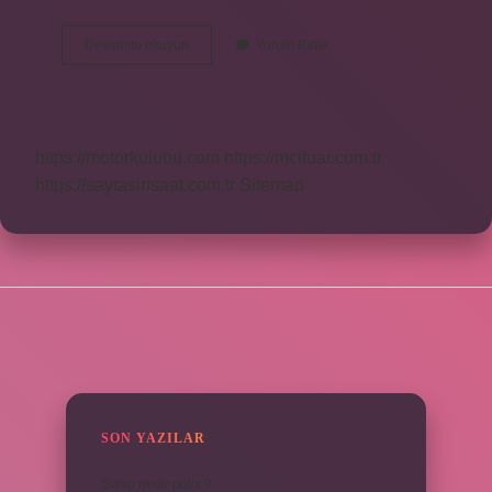
42
Devamını okuyun
Yorum Bırak
Beden
Giyen
Biri
Kaç
Kilo
https://motorkulubu.com
https://mcifuar.com.tr
https://saytasinsaat.com.tr
Sitemap
SIDEBAR
SON YAZILAR
Swap nedir polis ?