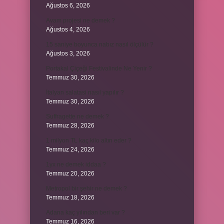
Ağustos 6, 2026
Avam projesi ne demek ?
Ağustos 4, 2026
15 saniye boyunca nabız nasıl ölçülür ?
Ağustos 3, 2026
Portakal Çiçeği Festivalinde Ne Yenir ?
Temmuz 30, 2026
İtalyan salatasi nasıl yapılır ?
Temmuz 30, 2026
Suffragette ne demek ?
Temmuz 28, 2026
1 milyon TL kaç kilo altın eder ?
Temmuz 24, 2026
1yx ne demek iddaa ?
Temmuz 20, 2026
Metropol bir şehir ne demek ?
Temmuz 18, 2026
Adana kaç yılından beri var ?
Temmuz 16, 2026