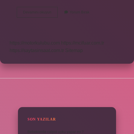
42
Devamını okuyun
Yorum Bırak
Beden
Giyen
Biri
Kaç
Kilo
https://motorkulubu.com
https://mcifuar.com.tr
https://saytasinsaat.com.tr
Sitemap
SIDEBAR
SON YAZILAR
Bebeklerde calpol uyku yapar mı ?