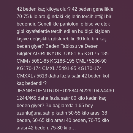
42 beden kaç kiloya olur? 42 beden genellikle
70-75 kilo aralığındaki kişilerin tercih ettiği bir
bedendir. Genellikle pantolon, elbise ve etek
gibi kıyafetlerde tercih edilen bu ölçü kişiden
kişiye değişiklik gösterebilir. 90 kilo biri kaç
beden giyer? Beden Tablosu ve Desen
BilgileriAĞIRLIKYÜKLÜK81-85 KG175-185
CMM / 5081-85 KG186-195 CML / 5286-90
KG170-174 CMXL / 5491-95 KG170-174
CMXXL / 5613 daha fazla satır 42 beden kot
kaç bedendir?
JEANBEDENTRUSEU28840/42291042/4430
1244/469 daha fazla satır 80 kilo kadın kaç
beden giyer? Bu bağlamda 1.65 boy
uzunluğuna sahip kadın 50-55 kilo arası 38
beden, 60-65 kilo arası 40 beden, 70-75 kilo
arası 42 beden, 75-80 kilo…