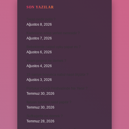
SON YAZILAR
Swap nedir polis ?
Ağustos 8, 2026
Kadınların edep yerleri neresidir ?
Ağustos 7, 2026
Bebeklerde calpol uyku yapar mı ?
Ağustos 6, 2026
Avam projesi ne demek ?
Ağustos 4, 2026
15 saniye boyunca nabız nasıl ölçülür ?
Ağustos 3, 2026
Portakal Çiçeği Festivalinde Ne Yenir ?
Temmuz 30, 2026
İtalyan salatasi nasıl yapılır ?
Temmuz 30, 2026
Suffragette ne demek ?
Temmuz 28, 2026