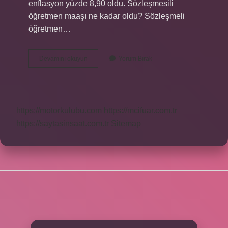
enflasyon yüzde 8,90 oldu. Sözleşmesili
öğretmen maaşı ne kadar oldu? Sözleşmeli
öğretmen…
2024
Devamını okuyun
Yorum Bırak
Öğretmen
Maaşları
Ne
Kadar
Olacak
https://motorkulubu.com
https://mcifuar.com.tr
https://saytasinsaat.com.tr
Sitemap
SIDEBAR