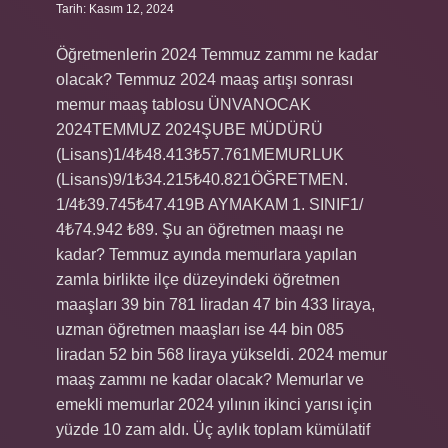
Tarih: Kasım 12, 2024
Öğretmenlerin 2024 Temmuz zammı ne kadar
olacak? Temmuz 2024 maaş artışı sonrası
memur maaş tablosu ÜNVANOCAK
2024TEMMUZ 2024ŞUBE MÜDÜRÜ
(Lisans)1/4₺48.413₺57.761MEMURLUK
(Lisans)9/1₺34.215₺40.821ÖĞRETMEN.
1/4₺39.745₺47.419B AYMAKAM 1. SINIF1/
4₺74.942 ₺89. Şu an öğretmen maaşı ne
kadar? Temmuz ayında memurlara yapılan
zamla birlikte ilçe düzeyindeki öğretmen
maaşları 39 bin 781 liradan 47 bin 433 liraya,
uzman öğretmen maaşları ise 44 bin 085
liradan 52 bin 568 liraya yükseldi. 2024 memur
maaş zammı ne kadar olacak? Memurlar ve
emekli memurlar 2024 yılının ikinci yarısı için
yüzde 10 zam aldı. Üç aylık toplam kümülatif