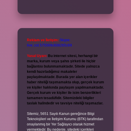
Reklam ve İletişim:
Skype:
live:.cid.575569c608265c69
Yasal Uyarı:
Bu internet sitesi, herhangi bir
marka, kurum veya şahıs şirketi ile hiçbir
bağlantısı bulunmamaktadır. Sitede yalnızca
kendi hazırladığımız makaleler
paylaşılmaktadır. Burada yer alan içerikler
haber niteliği taşımamakta olup, gerçek kurum
ve kişiler hakkında paylaşım yapılmamaktadır.
Gerçek kurum ve kişiler ile isim benzerlikleri
tamamen tesadüfidir. Sitemizdeki bilgiler
taslak halindedir ve tavsiye niteliği taşımazlar.
Sitemiz, 5651 Sayılı Kanun gereğince Bilgi
Teknolojileri ve İletişim Kurumu (BTK) tarafından
onaylanmış bir Yer Sağlayıcı olarak hizmet
vermektedir. Bu nedenle, sitedeki içerikleri