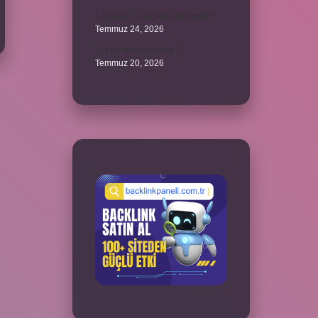
1 milyon TL kaç kilo altın eder ?
Temmuz 24, 2026
1yx ne demek iddaa ?
Temmuz 20, 2026