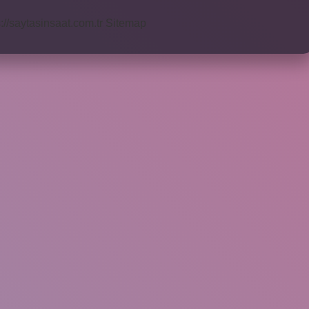
s://saytasinsaat.com.tr
Sitemap