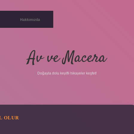
Hakkımızda
Av ve Macera
Doğayla dolu keyifli hikayeler keşfet!
IL OLUR