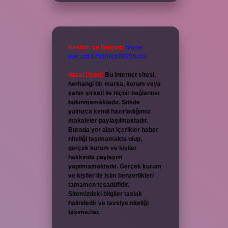
Reklam ve İletişim:
Skype:
live:.cid.575569c608265c69
Yasal Uyarı:
Bu internet sitesi,
herhangi bir marka, kurum veya
şahıs şirketi ile hiçbir bağlantısı
bulunmamaktadır. Sitede
yalnızca kendi hazırladığımız
makaleler paylaşılmaktadır.
Burada yer alan içerikler haber
niteliği taşımamakta olup,
gerçek kurum ve kişiler
hakkında paylaşım
yapılmamaktadır. Gerçek kurum
ve kişiler ile isim benzerlikleri
tamamen tesadüfidir.
Sitemizdeki bilgiler taslak
halindedir ve tavsiye niteliği
taşımazlar.