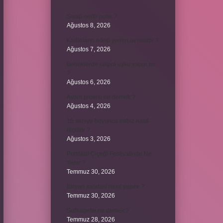
Swap nedir polis ?
Ağustos 8, 2026
Kadınların edep yerleri neresidir ?
Ağustos 7, 2026
Bebeklerde calpol uyku yapar mı
?
Ağustos 6, 2026
Avam projesi ne demek ?
Ağustos 4, 2026
15 saniye boyunca nabız nasıl
ölçülür ?
Ağustos 3, 2026
Portakal Çiçeği Festivalinde Ne
Yenir ?
Temmuz 30, 2026
İtalyan salatasi nasıl yapılır ?
Temmuz 30, 2026
Suffragette ne demek ?
Temmuz 28, 2026