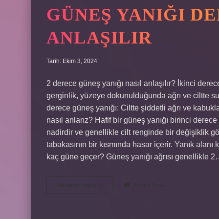
GÜNEŞ YANIĞI DE
ANLAŞILIR
Tarih: Ekim 3, 2024
2 derece güneş yanığı nasıl anlaşılır? İkinci derec
gerginlik, yüzeye dokunulduğunda ağrı ve ciltte su 
derece güneş yanığı: Ciltte şiddetli ağrı ve kabu
nasıl anlarız? Hafif bir güneş yanığı birinci derec
nadirdir ve genellikle cilt renginde bir değişiklik g
tabakasının bir kısmında hasar içerir. Yanık alanı kı
kaç güne geçer? Güneş yanığı ağrısı genellikle 
Güneş
Devamını okuyun
Yorum Bırak
Yanığı
Derecesi
Nasıl