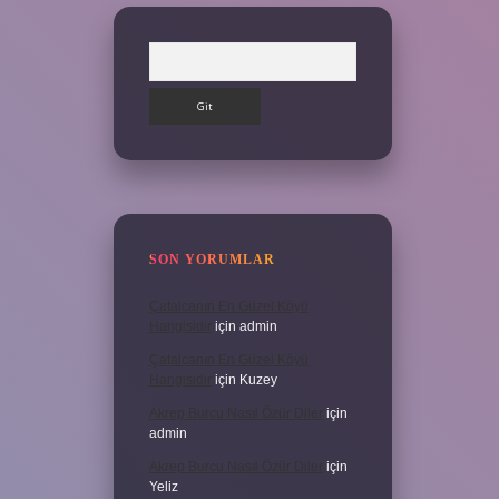
Arama
SON YORUMLAR
Çatalcanın En Güzel Köyü
Hangisidir
için
admin
Çatalcanın En Güzel Köyü
Hangisidir
için
Kuzey
Akrep Burcu Nasıl Özür Diler
için
admin
Akrep Burcu Nasıl Özür Diler
için
Yeliz