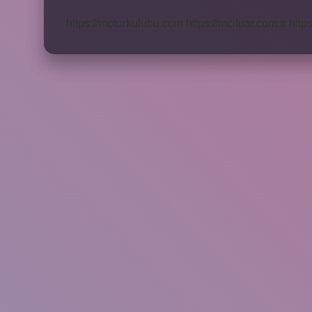
Anlaşılır
https://motorkulubu.com
https://mcifuar.com.tr
http