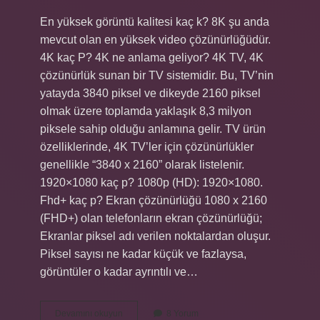
En yüksek görüntü kalitesi kaç k? 8K şu anda
mevcut olan en yüksek video çözünürlüğüdür.
4K kaç P? 4K ne anlama geliyor? 4K TV, 4K
çözünürlük sunan bir TV sistemidir. Bu, TV’nin
yatayda 3840 piksel ve dikeyde 2160 piksel
olmak üzere toplamda yaklaşık 8,3 milyon
piksele sahip olduğu anlamına gelir. TV ürün
özelliklerinde, 4K TV’ler için çözünürlükler
genellikle “3840 x 2160” olarak listelenir.
1920×1080 kaç p? 1080p (HD): 1920×1080.
Fhd+ kaç p? Ekran çözünürlüğü 1080 x 2160
(FHD+) olan telefonların ekran çözünürlüğü;
Ekranlar piksel adı verilen noktalardan oluşur.
Piksel sayısı ne kadar küçük ve fazlaysa,
görüntüler o kadar ayrıntılı ve…
En
Devamını okuyun
8 Yorum