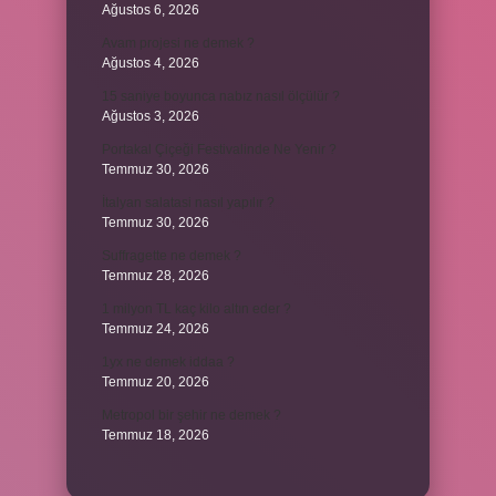
Ağustos 6, 2026
Avam projesi ne demek ?
Ağustos 4, 2026
15 saniye boyunca nabız nasıl ölçülür ?
Ağustos 3, 2026
Portakal Çiçeği Festivalinde Ne Yenir ?
Temmuz 30, 2026
İtalyan salatasi nasıl yapılır ?
Temmuz 30, 2026
Suffragette ne demek ?
Temmuz 28, 2026
1 milyon TL kaç kilo altın eder ?
Temmuz 24, 2026
1yx ne demek iddaa ?
Temmuz 20, 2026
Metropol bir şehir ne demek ?
Temmuz 18, 2026