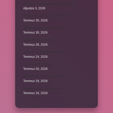
15 saniye boyunca nabız nasıl ölçülür ?
Ağustos 3, 2026
Portakal Çiçeği Festivalinde Ne Yenir ?
Temmuz 30, 2026
İtalyan salatasi nasıl yapılır ?
Temmuz 30, 2026
Suffragette ne demek ?
Temmuz 28, 2026
1 milyon TL kaç kilo altın eder ?
Temmuz 24, 2026
1yx ne demek iddaa ?
Temmuz 20, 2026
Metropol bir şehir ne demek ?
Temmuz 18, 2026
Adana kaç yılından beri var ?
Temmuz 16, 2026