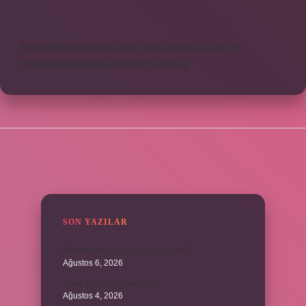
Petrol
Nedir
https://motorkulubu.com
https://mcifuar.com.tr
https://saytasinsaat.com.tr
Sitemap
SIDEBAR
SON YAZILAR
Bebeklerde calpol uyku yapar mı ?
Ağustos 6, 2026
Avam projesi ne demek ?
Ağustos 4, 2026