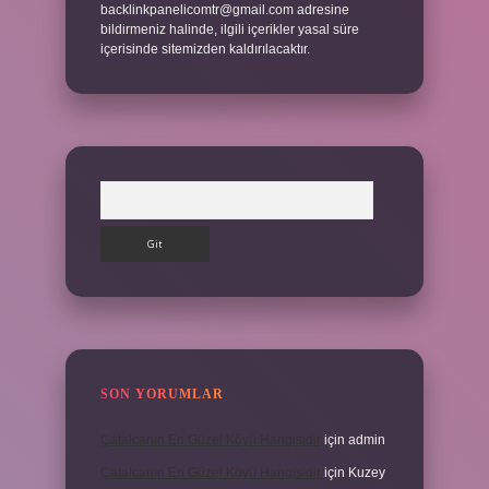
backlinkpanelicomtr@gmail.com
adresine
bildirmeniz halinde, ilgili içerikler yasal süre
içerisinde sitemizden kaldırılacaktır.
Arama
SON YORUMLAR
Çatalcanın En Güzel Köyü Hangisidir
için
admin
Çatalcanın En Güzel Köyü Hangisidir
için
Kuzey