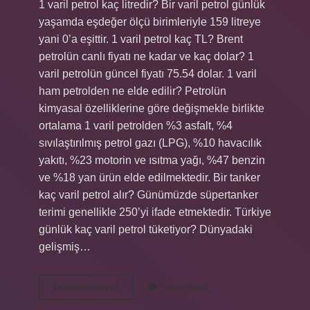
1 varil petrol kaç litredir? Bir varil petrol günlük
yaşamda eşdeğer ölçü birimleriyle 159 litreye
yani 0’a eşittir. 1 varil petrol kaç TL? Brent
petrolün canlı fiyatı ne kadar ve kaç dolar? 1
varil petrolün güncel fiyatı 75.54 dolar. 1 varil
ham petrolden ne elde edilir? Petrolün
kimyasal özelliklerine göre değişmekle birlikte
ortalama 1 varil petrolden %3 asfalt, %4
sıvılaştırılmış petrol gazı (LPG), %10 havacılık
yakıtı, %23 motorin ve ısıtma yağı, %47 benzin
ve %18 yan ürün elde edilmektedir. Bir tanker
kaç varil petrol alır? Günümüzde süpertanker
terimi genellikle 250’yi ifade etmektedir. Türkiye
günlük kaç varil petrol tüketiyor? Dünyadaki
gelişmiş…
1
Devamını okuyun
Yorum Bırak
Varil